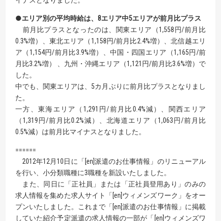
イナスとなりました。
●エリア別の平均時給は、8エリア中5エリアが前月比プラス
前月比プラスとなったのは、関東エリア（1,558円/前月比
0.3%増）、東北エリア（1,158円/前月比2.4%増）、北信越エリ
ア（1,154円/前月比3.9%増）、中国・四国エリア（1,165円/前
月比3.2%増） 、九州・沖縄エリア（1,121円/前月比3.6%増）で
した。
中でも、関東エリアは、5カ月ぶりに前月比プラスとなりまし
た。
一方、東海エリア（1,291円/前月比0.4%減）、関西エリア
（1,319円/前月比0.2%減）、北海道エリア（1,063円/前月比
0.5%減）は前月比マイナスとなりました。
======
2012年12月10日に「[en]派遣のお仕事情報」のリニューアル
を行い、小分類職種に3職種を新設いたしました。
また、同日に「正社員」または「正社員登用あり」のみの
求人情報を集めた求人サイト「[en]ウィメンズワーク」をオー
プンいたしました。これまで「[en]派遣のお仕事情報」に掲載
していた紹介予定派遣の求人情報の一部が「[en]ウィメンズワ