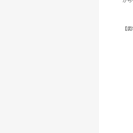
から
【図