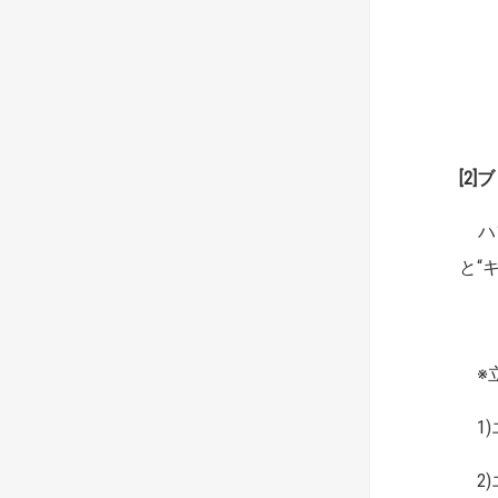
[2
ハフ
と“
※立
1)
2)エ