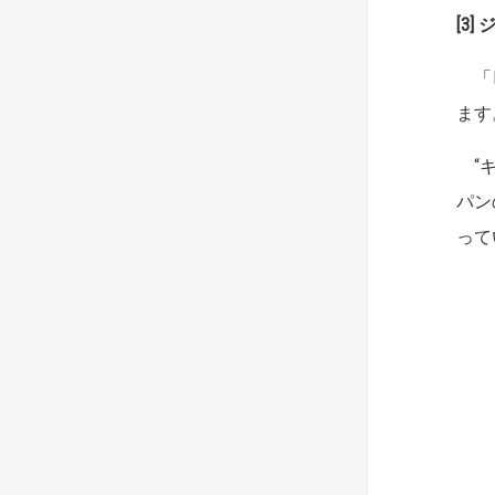
[3
「H
ます
“キ
パン
って