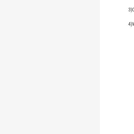
3)CA
4)W