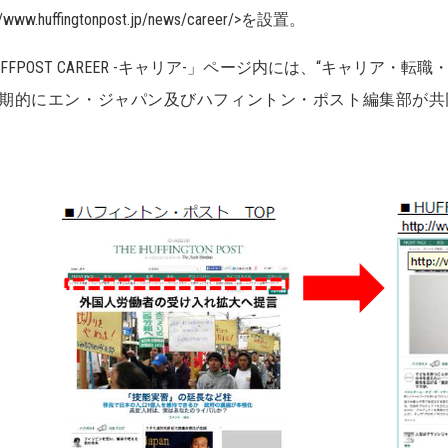
://www.huffingtonpost.jp/news/career/>を設置。
UFFPOST CAREER -キャリア-」ページ内には、“キャリア
期的にエン・ジャパン及びハフィントン・ポスト編集部が共