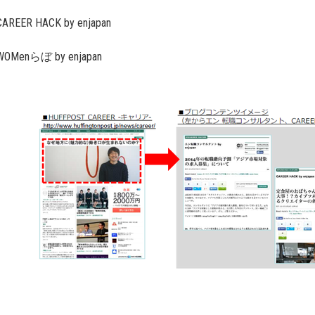
REER HACK by enjapan
OMenらぼ by enjapan