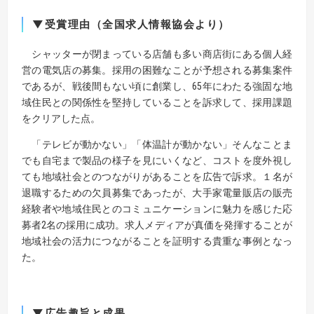
▼受賞理由（全国求人情報協会より）
シャッターが閉まっている店舗も多い商店街にある個人経
営の電気店の募集。採用の困難なことが予想される募集案件
であるが、戦後間もない頃に創業し、65年にわたる強固な地
域住民との関係性を堅持していることを訴求して、採用課題
をクリアした点。
「テレビが動かない」「体温計が動かない」そんなことま
でも自宅まで製品の様子を見にいくなど、コストを度外視し
ても地域社会とのつながりがあることを広告で訴求。１名が
退職するための欠員募集であったが、大手家電量販店の販売
経験者や地域住民とのコミュニケーションに魅力を感じた応
募者2名の採用に成功。求人メディアが真価を発揮することが
地域社会の活力につながることを証明する貴重な事例となっ
た。
▼広告趣旨と成果