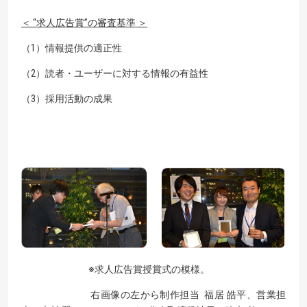
＜ “求人広告賞”の審査基準 ＞
（1）情報提供の適正性
（2）読者・ユーザーに対する情報の有益性
（3）採用活動の成果
※求人広告賞授賞式の模様。
右画像の左から制作担当 福居 皓平、営業担