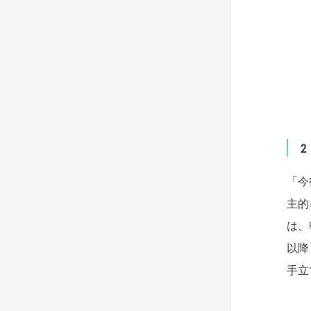
「今
主的
は、
以降
手立