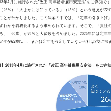
013年4月に施行された“改正 高年齢者雇用安定法”をご存知
（26％）「大まかには知っている」（46％）という意見が7
ことが分かりました。この法案の中では、『定年の引き上げ
ずれかを義務化するよう求められています。そこで、「貴社
ろ、「60歳」が76％と大多数を占めました。2025年には定
定年が65歳以上、または定年を設定していない会社は2割に留
1】2013年4月に施行された「改正 高年齢雇用安定法」をご存