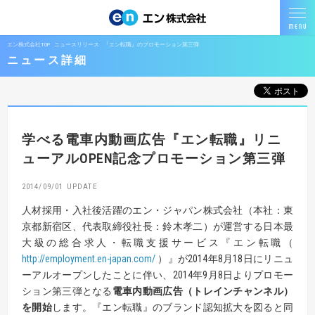
エン株式会社TOP
ニュースリリース
『エン転職』のプロモーション第三弾
ニュース詳細
学べる電車内動画広告『エン転職』リニ
ューアルOPEN記念プロモーション第三弾
2014/09/01
人材採用・入社後活躍のエン・ジャパン株式会社（本社：東
京都新宿区、代表取締役社長：鈴木孝二）が運営する日本最
大級の総合求人・転職支援サービス『エン転職（
http://employment.en-japan.com/
）』が2014年8月18日にリニュ
ーアルオープンしたことに伴い、2014年9月8日よりプロモー
ション第三弾となる
電車内動画広告（トレインチャンネル）
を開始
します。『エン転職』のブランド認知拡大を図ると同