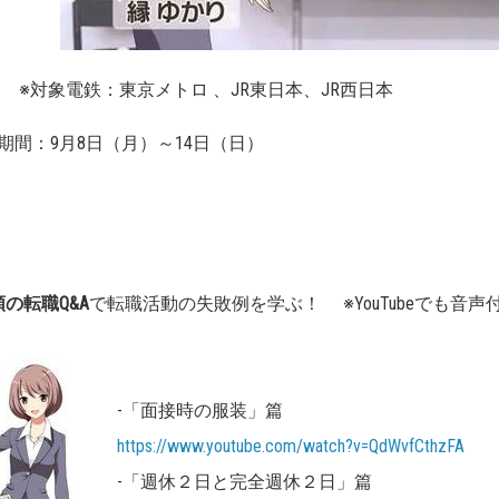
象電鉄：東京メトロ 、JR東日本、JR西日本
期間：9月8日（月）～14日（日）
類の転職Q&A
で転職活動の失敗例を学ぶ！ ※YouTubeでも音
-「面接時の服装」篇
https://www.youtube.com/watch?v=QdWvfCthzFA
-「週休２日と完全週休２日」篇