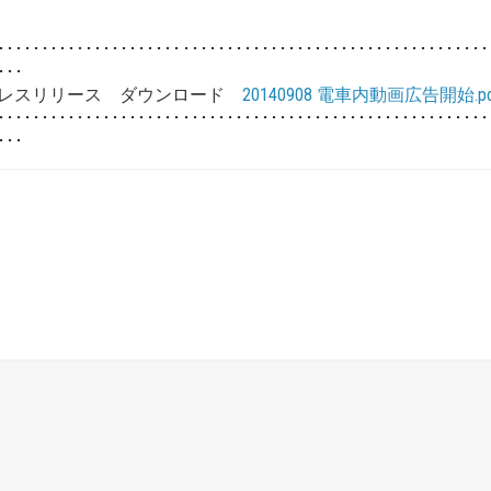
････････････････････････････････････････････････････････
･･･
レスリリース ダウンロード
20140908 電車内動画広告開始.pd
････････････････････････････････････････････････････････
･･･