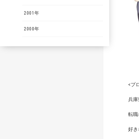
2001年
2000年
<プ
兵庫
転職
好き