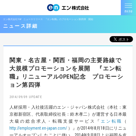
エン株式会社TOP
ニュースリリース
『エン転職』のプロモーション第四弾 開始
ニュース詳細
関東・名古屋・関西・福岡の主要路線で
大規模プロモーションを展開
『エン転
職』リニューアルOPEN記念 プロモーシ
ョン第四弾
2014/09/09
人材採用・入社後活躍のエン・ジャパン株式会社（本社：東
京都新宿区、代表取締役社長：鈴木孝二）が運営する日本最
大級の総合求人・転職支援サービス『
エン転職
（
http://employment.en-japan.com/
）』が2014年8月18日にリニュ
ーアルオープンしたことに伴い、2014年9月8日より福岡を皮