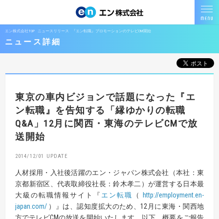
エン株式会社TOP
ニュースリリース
『エン転職』プロモーションのテレビCM開始
ニュース詳細
東京の車内ビジョンで話題になった
『エ
ン転職』を告知する「縁ゆかりの転職
Q&A」
12月に関西・東海のテレビCMで放
送開始
2014/12/01
人材採用・入社後活躍のエン・ジャパン株式会社（本社：東
京都新宿区、代表取締役社長：鈴木孝二）が運営する日本最
大級の転職情報サイト『
エン転職
（
http://employment.en-
japan.com/
）』は、認知度拡大のため、12月に東海・関西地
方でテレビCMの放送を開始いたします。以下、概要をご報告