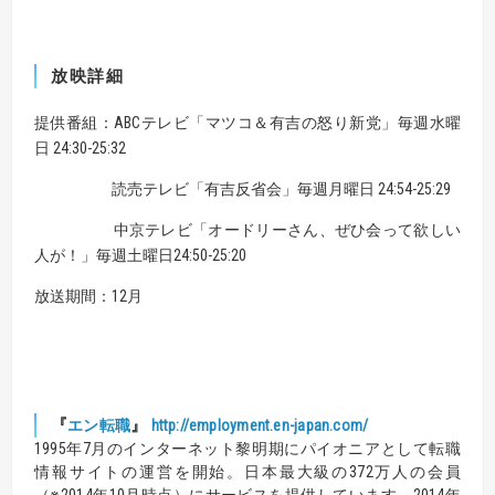
放映詳細
提供番組：ABCテレビ「マツコ＆有吉の怒り新党」毎週水曜
日 24:30-25:32
読売テレビ「有吉反省会」毎週月曜日 24:54-25:29
中京テレビ「オードリーさん、ぜひ会って欲しい
人が！」毎週土曜日24:50-25:20
放送期間：12月
『
』
エン転職
http://employment.en-japan.com
/
1995年7月のインターネット黎明期にパイオニアとして転職
情報サイトの運営を開始。
日本最大級の372万人の会員
（※2014年10月時点）にサービスを提供しています。
2014年