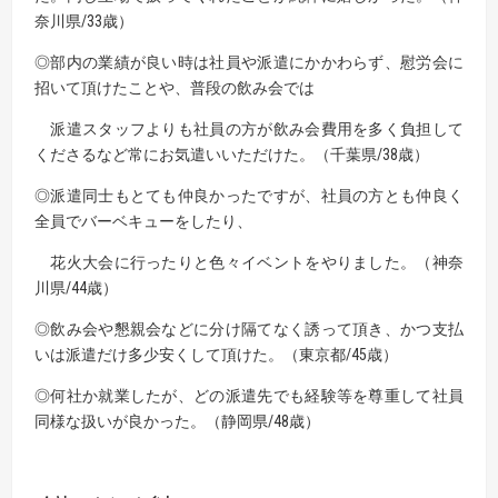
奈川県/33歳）
◎部内の業績が良い時は社員や派遣にかかわらず、慰労会に
招いて頂けたことや、普段の飲み会では
派遣スタッフよりも社員の方が飲み会費用を多く負担して
くださるなど常にお気遣いいただけた。（千葉県/38歳）
◎派遣同士もとても仲良かったですが、社員の方とも仲良く
全員でバーベキューをしたり、
花火大会に行ったりと色々イベントをやりました。（神奈
川県/44歳）
◎飲み会や懇親会などに分け隔てなく誘って頂き、かつ支払
いは派遣だけ多少安くして頂けた。
（東京都/45歳）
◎何社か就業したが、どの派遣先でも経験等を尊重して社員
同様な扱いが良かった。（静岡県/48歳）