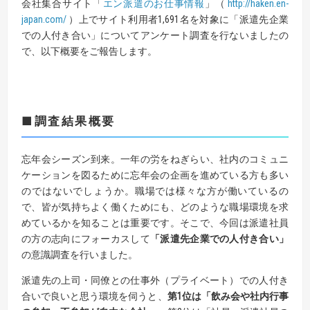
会社集合サイト「
エン派遣のお仕事情報
」（
http://haken.en-
japan.com/
）上でサイト利用者1,691名を対象に「派遣先企業
での人付き合い」についてアンケート調査を行ないましたの
で、以下概要をご報告します。
■調査結果概要
忘年会シーズン到来。一年の労をねぎらい、社内のコミュニ
ケーションを図るために忘年会の企画を進めている方も多い
のではないでしょうか。職場では様々な方が働いているの
で、皆が気持ちよく働くためにも、どのような職場環境を求
めているかを知ることは重要です。そこで、今回は派遣社員
の方の志向にフォーカスして
「派遣先企業での人付き合い」
の意識調査を行いました。
派遣先の上司・同僚との仕事外（プライベート）での人付き
合いで良いと思う環境を伺うと、
第1位は「飲み会や社内行事