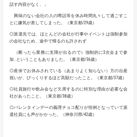
話す内容がなく、」
興味のない会社の人の噂話等を休み時間丸々して過ごすこ
とに嫌気が差してしまった。（東京都/29歳）
◎派遣先では、ほとんどの会社が行事やイベントは強制参加
の会社なため、
途中で帰るのも許されず
（断ったら業務に支障が出るので）強制的に3次会まで参
加…ということもありました。（東京都/36歳）
◎産休でお休みされている（あまりよく知らない）方の出産
祝いが、びっくりするほど高額だったこと。
（東京都/37歳）
◎社員旅行や飲み会など欠席するのに特別な理由が必要な会
社があったこと。（東京都/38歳）
◎バレンタインデーの義理チョコ配りが恒例となっていて派
遣社員にも声がかかった。（神奈川県/42歳）