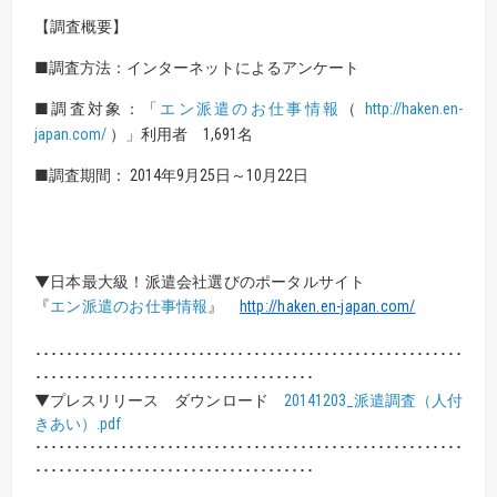
【調査概要】
■調査方法：インターネットによるアンケート
■調査対象：「
エン派遣のお仕事情報
（
http://haken.en-
japan.com/
）」利用者 1,691名
■調査期間： 2014年9月25日～10月22日
▼日本最大級！派遣会社選びのポータルサイト
『
エン派遣のお仕事情報
』
http://haken.en-japan.com/
･･･････････････････････････････････････････････････････
････････････････････････････････････
▼プレスリリース ダウンロード
20141203_派遣調査（人付
きあい）.pdf
･･･････････････････････････････････････････････････････
････････････････････････････････････