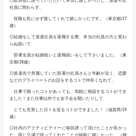
◎飲み会に誘っていただいて本当に嬉しかったし、派遣や正
社員に関わらず、
役職も気にせず接してくれて嬉しかったです。（東京都/27
歳）
◎結婚をして派遣社員を退職する際、本当の社員の方と変わ
らぬ扱いで
部署全員が結婚祝いと退職祝いをして下さいました。（東
京都/28歳）
◎派遣先で所属していた部署の社員さんと年齢が近く、恋愛
などのプライベートのお話をするコトで仲良くなれて、
仕事で困ったコトがあっても、気軽に相談するコトができ
ました！また仕事以外でも女子会を開いたりして、
とても充実した日々を送るコトができました！（滋賀県/29
歳）
◎社内のアクティビテイーに毎回誘って頂けたことが良かっ
た。
同じ立場で扱ってくれたことが純粋に嬉しかった。（神