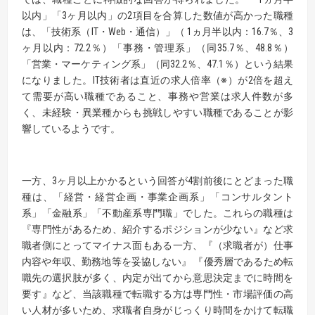
以内」「3ヶ月以内」の2項目を合算した数値が高かった職種
は、「技術系（IT・Web・通信）」（ 1ヵ月半以内：16.7％、3
ヶ月以内：72.2％）「事務・管理系」（同35.7％、48.8％）
「営業・マーケティング系」（同32.2％、47.1％）という結果
になりました。IT技術者は直近の求人倍率（※）が2倍を超え
て需要が高い職種であること、事務や営業は求人件数が多
く、未経験・異業種からも挑戦しやすい職種であることが影
響しているようです。
一方、3ヶ月以上かかるという回答が4割前後にとどまった職
種は、「経営・経営企画・事業企画系」「コンサルタント
系」「金融系」「不動産系専門職」でした。これらの職種は
『専門性があるため、紹介するポジションが少ない』など求
職者側にとってマイナス面もある一方、『（求職者が）仕事
内容や年収、勤務地等を妥協しない』 『優秀層であるため転
職先の選択肢が多く、内定が出てから意思決定までに時間を
要す』など、当該職種で転職する方は専門性・市場評価の高
い人材が多いため、求職者自身がじっくり時間をかけて転職