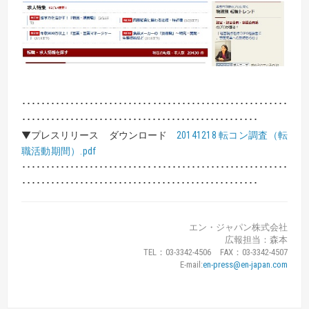
･･･････････････････････････････････････････････････････
･････････････････････････････････････････････････
▼プレスリリース ダウンロード
20141218 転コン調査（転
職活動期間）.pdf
･･･････････････････････････････････････････････････････
･････････････････････････････････････････････････
エン・ジャパン株式会社
広報担当：森本
TEL：03-3342-4506 FAX：03-3342-4507
E-mail:
en-press@en-japan.com