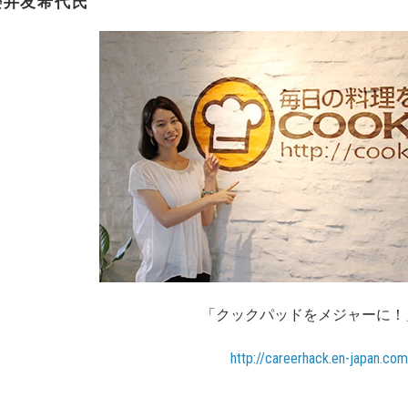
櫻井友希代氏
クックパッドをメジャーに！」のために
http://careerhack.en-japan.com