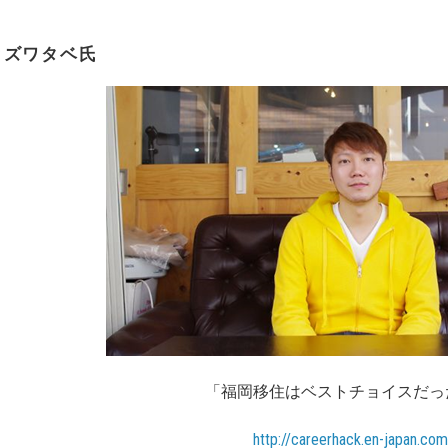
カズワタベ氏
福岡移住はベストチョイスだった」｜カズ
http://careerhack.en-japan.com