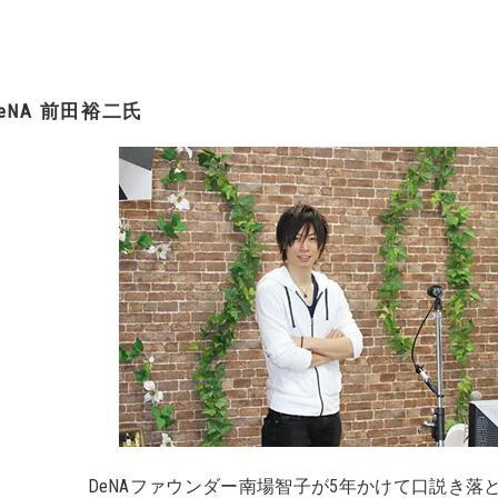
eNA 前田裕二氏
eNAファウンダー南場智子が5年かけて口説き落と