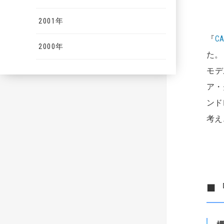
2001年
『
CA
2000年
た。
モデ
ア・
ンド
考え
■『