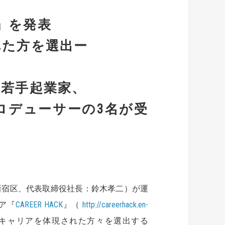
AR」を発表
れた方を選出ー
る若手起業家、
プロデューサーの3名が受
新宿区、代表取締役社長：鈴木孝二）が運
ア『
CAREER HACK
』（
http://careerhack.en-
キャリアを体現された方々を選出する