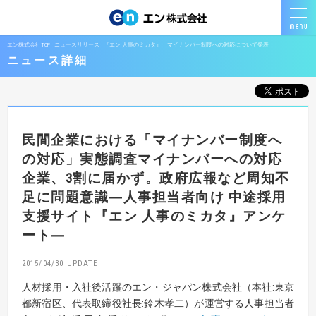
エン株式会社TOP
ニュースリリース
『エン 人事のミカタ』 マイナンバー制度への対応について発表
ニュース詳細
民間企業における「マイナンバー制度へ
の対応」実態調査
マイナンバーへの対応
企業、3割に届かず。
政府広報など周知不
足に問題意識
―人事担当者向け 中途採用
支援サイト『エン 人事のミカタ』アンケ
ート―
2015/04/30
人材採用・入社後活躍のエン・ジャパン株式会社（本社:東京
都新宿区、代表取締役社長:鈴木孝二）が運営する人事担当者