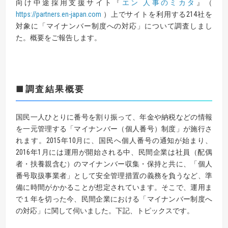
向け中途採用支援サイト『
エン 人事のミカタ
』（
https://partners.en-japan.com
）上でサイトを利用する214社を
対象に「マイナンバー制度への対応」について調査しまし
た。概要をご報告します。
■調査結果概要
国民一人ひとりに番号を割り振って、年金や納税などの情報
を一元管理する「マイナンバー（個人番号）制度」が施行さ
れます。2015年10月に、国民へ個人番号の通知が始まり、
2016年1月には運用が開始される中、民間企業は社員（配偶
者・扶養親含む）のマイナンバー収集・保持と共に、「個人
番号取扱事業者」として安全管理措置の義務を負うなど、準
備に時間がかかることが想定されています。そこで、運用ま
で１年を切った今、民間企業における「マイナンバー制度へ
の対応」に関して伺いました。下記、トピックスです。