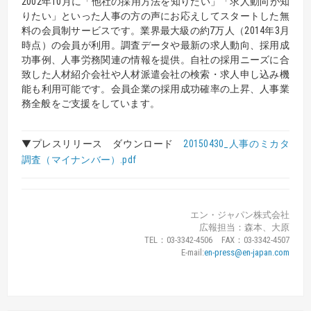
2002年10月に「他社の採用方法を知りたい」「求人動向が知
りたい」といった人事の方の声にお応えしてスタートした無
料の会員制サービスです。業界最大級の約7万人（2014年3月
時点）の会員が利用。調査データや最新の求人動向、採用成
功事例、人事労務関連の情報を提供。自社の採用ニーズに合
致した人材紹介会社や人材派遣会社の検索・求人申し込み機
能も利用可能です。会員企業の採用成功確率の上昇、人事業
務全般をご支援をしています。
▼プレスリリース ダウンロード
20150430_人事のミカタ
調査（マイナンバー）.pdf
エン・ジャパン株式会社
広報担当：森本、大原
TEL：03-3342-4506 FAX：03-3342-4507
E-mail:
en-press@en-japan.com