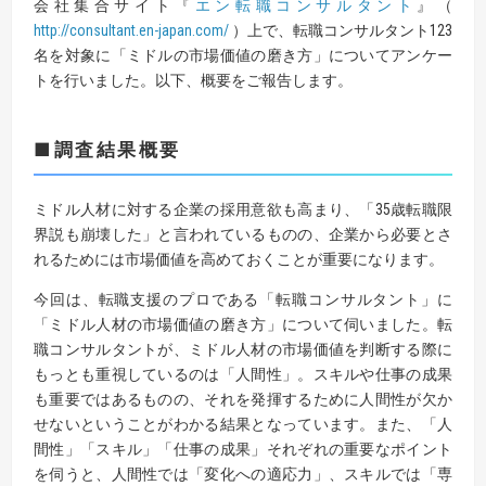
会社集合サイト『
エン転職コンサルタント
』（
http://consultant.en-japan.com/
）上で、転職コンサルタント123
名を対象に「ミドルの市場価値の磨き方」についてアンケー
トを行いました。以下、概要をご報告します。
■調査結果概要
ミドル人材に対する企業の採用意欲も高まり、「35歳転職限
界説も崩壊した」と言われているものの、企業から必要とさ
れるためには市場価値を高めておくことが重要になります。
今回は、転職支援のプロである「転職コンサルタント」に
「ミドル人材の市場価値の磨き方」について伺いました。転
職コンサルタントが、ミドル人材の市場価値を判断する際に
もっとも重視しているのは「人間性」。スキルや仕事の成果
も重要ではあるものの、それを発揮するために人間性が欠か
せないということがわかる結果となっています。また、「人
間性」「スキル」「仕事の成果」それぞれの重要なポイント
を伺うと、人間性では「変化への適応力」、スキルでは「専