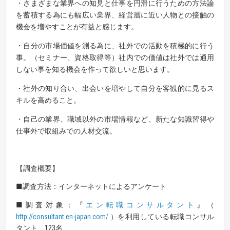
・さまざまな業界への知見と仕事を円滑に行うための方法論
を蓄積する為にも幅広い業界、経営層に近い人物との接触の
機会を増やすことが有益と感じます。
・自分の市場価値を測る為に、社外での活動を積極的に行う
事。（セミナー、資格取得等）社内での価値は社外では通用
しない事を知る機会を作って欲しいと思います。
・社外の知り合い、出会いを増やして自分を客観的に見るス
キルを高めること。
・自己の業界、職域以外の市場情報など、新たな知識習得や
仕事外で取組みでの人材交流。
【調査概要】
■調査方法：インターネットによるアンケート
■調査対象：『
エン転職コンサルタント
』（
http://consultant.en-japan.com/
）を
利用している転職コンサル
タント 123名