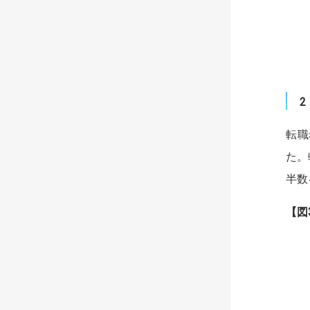
転職
た。
半数
【図