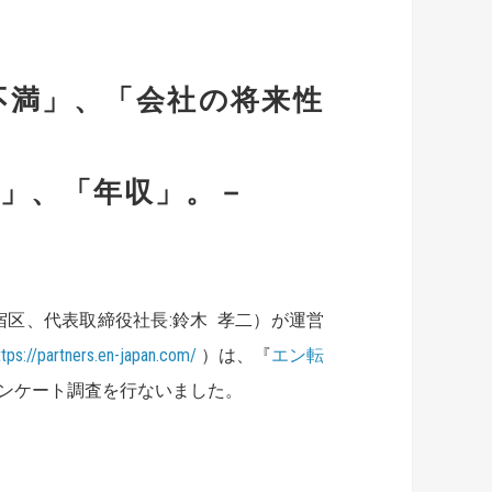
不満」、「会社の将来性
」、「年収」。－
区、代表取締役社長:鈴木 孝二）が運営
ttps://partners.en-japan.com/
）は、『
エン転
ンケート調査を行ないました。