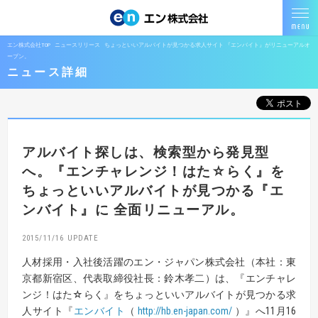
エン株式会社TOP
ニュースリリース
ちょっといいアルバイトが見つかる求人サイト 『エンバイト』がリニューアルオ
ープン。
ニュース詳細
アルバイト探しは、検索型から発見型
へ。
『エンチャレンジ！はた☆らく』を
ちょっといいアルバイトが見つかる
『エ
ンバイト』に 全面リニューアル。
2015/11/16
人材採用・入社後活躍のエン・ジャパン株式会社（本社：東
京都新宿区、代表取締役社長：鈴木孝二）は、『エンチャレ
ンジ！はた
☆
らく』をちょっといいアルバイトが見つかる求
人サイト『
エンバイト
（
http://hb.en-japan.com
/
）』へ11月16