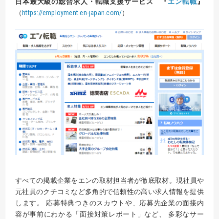
日本最大級の総合求人・転職支援サービス 『
エン転職
』
（
https://employment.en-japan.com
/
）
す
べ
ての
掲載企業をエンの取材担当者が徹底取材。現社員や
元社員の
クチコミなど多角的で信頼性の高い求人情報を提供
します。
応募
特典つきのスカウトや、応募先企業の面接内
容が事前にわかる「面接対策レポート」など、 多彩なサー