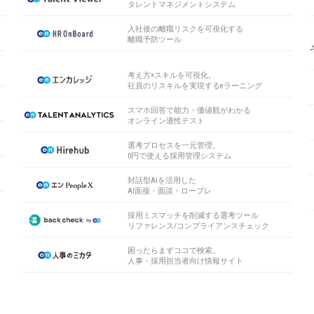
タレントマネジメントシステム
入社後の離職リスクを可視化する
離職予防ツール
考え方×スキルを可視化。
社員のリスキルを実現するeラーニング
スマホ回答で能力・価値観がわかる
オンライン適性テスト
選考プロセスを一元管理。
0円で使える採用管理システム
対話型AIを活用した
AI面接・面談・ロープレ
採用ミスマッチを削減する選考ツール
リファレンス/コンプライアンスチェック
困ったらまずココで検索。
人事・採用担当者向け情報サイト