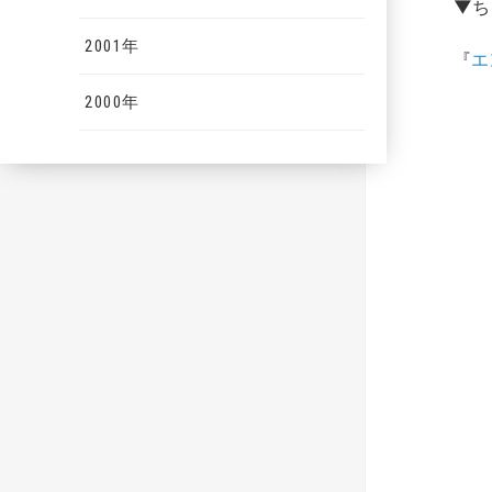
▼
ち
2001年
『
エ
2000年