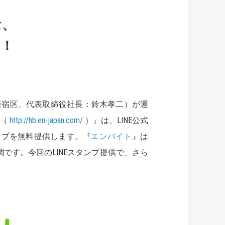
念、
始！
新宿区、代表取締役社長：鈴木孝二）が運
（
http
://hb.en-japan.com
/
）』は、LINE公式
ンプを無料提供します。『
エンバイト
』は
調です。今回のLINEスタンプ提供で、さら