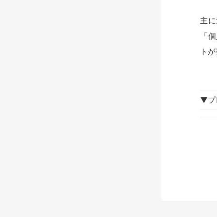
主に
「個
トが
▼プ