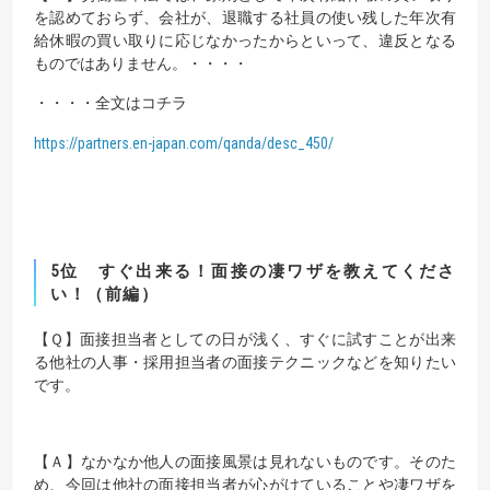
を認めておらず、会社が、退職する社員の使い残した年次有
給休暇の買い取りに応じなかったからといって、違反となる
ものではありません。・・・・
・・・・全文はコチラ
https://partners.en-japan.com/qanda/desc_450/
5位 すぐ出来る！面接の凄ワザを教えてくださ
い！（前編）
【Ｑ】
面接担当者としての日が浅く、すぐに試すことが出来
る他社の人事・採用担当者の面接テクニックなどを知りたい
です。
【Ａ】
なかなか他人の面接風景は見れないものです。そのた
め、今回は他社の面接担当者が心がけていることや凄ワザを