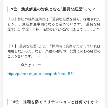
9位
懲戒解雇の対象となる"重要な経歴”って？
【Ｑ】
弊社の就業規則には「重要な経歴を偽り、採用された
とき」、懲戒解雇事由になると定めています。"重要な経
歴”には、学歴・年齢・職歴のどれが当てはまるでしょうか？
【Ａ】
"重要な経歴”とは、「採用時に真実がわかっていれば
雇用しなかった」など、業務の遂行や、配置に関わる経歴の
ことを言います。・・・・
・・・・全文はコチラ
https://partners.en-japan.com/qanda/desc_458/
10位
退職を防ぐ？リテンションとは何ですか？