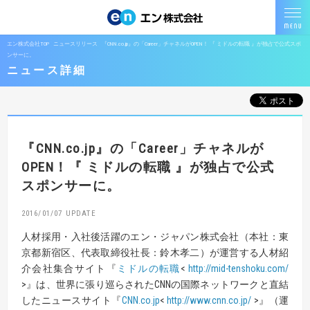
エン株式会社TOP
ニュースリリース
『CNN.co.jp』の「Career」チャネルがOPEN！ 『 ミドルの転職 』が独占で公式スポ
ンサーに。
ニュース詳細
『CNN.co.jp』の「Career」チャネルが
OPEN！
『 ミドルの転職 』が独占で公式
スポンサーに。
2016/01/07
人材採用・入社後活躍のエン・ジャパン株式会社（本社：東
京都新宿区、代表取締役社長：鈴木孝二）が運営する人材紹
介会社集合サイト『
ミドルの転職
<
http://mid-tenshoku.com
/
>』は、世界に張り巡らされたCNNの国際ネットワークと直結
したニュースサイト『
CNN.co.jp
<
http://www.cnn.co.jp/
>』（運