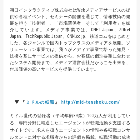
朝日インタラクティブ株式会社はWebメディアサービスの提
供や各種イベント、セミナーの開催を通じて、情報技術の発
展を担う「技術者」、「市場関係者」そして「利用者」を媒
介しています。メディア事業では、CNET Japan、ZDNet
Japan、TechRepublic Japan、CNN.co.jp、鉄道コムをはじめと
した、各ジャンルで国内トップクラスのメディアを展開。ソ
リューション事業では、我々がメディア事業で培った知見・
技術を基にサービスの提供から、お客様の個別要望に合わせ
たシステム開発まで、メディア運営会社だからこそ出来る、
付加価値の高いサービスを提供しています。
▼
『
』
http://mid-tenshoku.com/
ミドルの転職
ミドル世代の登録者（平均年齢39歳）100万人が利用してい
る、専門分野に精通したエージェントが転職活動を支援する
サイトです。求人を扱うエージェントの情報や各転職コンサ
ルタントに対する求職者からの評価も掲載。転職活動の成功