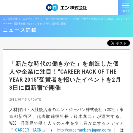
エン株式会社TOP
ニュースリリース
「新たな時代の働きかた」を創造した個人や企業に注目！ “CAREER HACK OF THE Y
EAR 2015” 受賞者を招いたイベントを2月3日に西新宿で開催
ニュース詳細
「新たな時代の働きかた」を創造した個
人や企業に注目！
“CAREER HACK OF THE
YEAR 2015”
受賞者を招いたイベントを2月
3日に西新宿で開催
2016/01/15
人材採用・入社後活躍のエン・ジャパン株式会社（本社：東
京都新宿区、代表取締役社長：鈴木孝二）が運営する、
WEB・IT業界で働く人々の人生を少し豊かにするメディア
『
CAREER HACK
』（
http://careerhack.en-japan.com/
）は