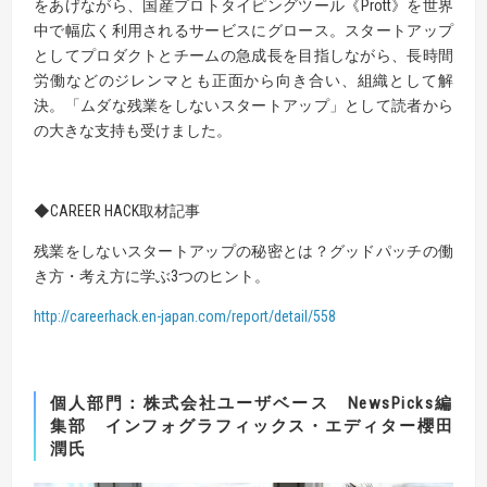
をあげながら、国産プロトタイピングツール《Prott》を世界
中で幅広く利用されるサービスにグロース。スタートアップ
としてプロダクトとチームの急成長を目指しながら、長時間
労働などのジレンマとも正面から向き合い、組織として解
決。「ムダな残業をしないスタートアップ」として読者から
の大きな支持も受けました。
◆CAREER HACK取材記事
残業をしないスタートアップの秘密とは？グッドパッチの働
き方・考え方に学ぶ3つのヒント。
http://careerhack.en-japan.com/report/detail/558
個人部門：
株式会社ユーザベース NewsPicks編
集部
インフォグラフィックス・エディター櫻田
潤氏