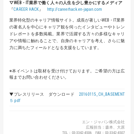
▽
WEB・IT業界で働く人々の人生を少し豊かにするメディア
『
CAREER HACK
』
http://careerhack.en-japan.com
業界特化型のキャリア情報サイト。成長が著しいWEB・IT業界
の著名人を中心にキャリア観を伺ったインタビューやトレン
ドレポートを多数掲載。業界で活躍する方々の多様なキャリ
アや情報に触れることで、自身のキャリアを考え、さらに魅
力に満ちたフィールドとなる支援をしています。
※本イベントは取材を受け付けております。ご希望の方は広
報までお問い合わせください。
▼プレスリリース ダウンロード
20160115_CH_BASEMENT
５.pdf
エン・ジャパン株式会社
広報担当：森本、大原
TEL：03-3342-4506 FAX：03-3342-4507