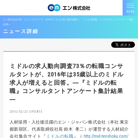
エン株式会社TOP
ニュースリリース
2016年ミドルの求人動向調査―『ミドルの転職』コンサルタントアンケート集計
結果―
ニュース詳細
ミドルの求人動向調査
73％の転職コンサ
ルタントが、
2016年は35歳以上のミドル
求人が増えると回答。
―『ミドルの転
職』コンサルタントアンケート集計結果
―
2016/02/23
人材採用・入社後活躍のエン・ジャパン株式会社（本社:東京
都新宿区、代表取締役社長:鈴木 孝二）が運営する人材紹介
会社集合サイト『
ミドルの転職
』（
http://mid-tenshoku.com/