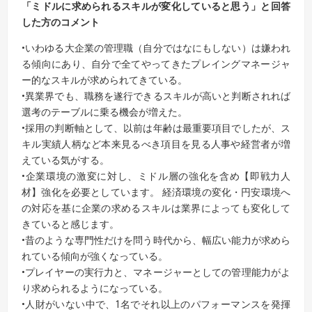
「ミドルに求められるスキルが変化していると思う」と回答
した方のコメント
•いわゆる大企業の管理職（自分ではなにもしない）は嫌われ
る傾向にあり、自分で全てやってきたプレイングマネージャ
ー的なスキルが求められてきている。
•異業界でも、職務を遂行できるスキルが高いと判断されれば
選考のテーブルに乗る機会が増えた。
•採用の判断軸として、以前は年齢は最重要項目でしたが、ス
キル実績人柄など本来見るべき項目を見る人事や経営者が増
えている気がする。
•企業環境の激変に対し、ミドル層の強化を含め【即戦力人
材】強化を必要としています。 経済環境の変化・円安環境へ
の対応を基に企業の求めるスキルは業界によっても変化して
きていると感じます。
•昔のような専門性だけを問う時代から、幅広い能力が求めら
れている傾向が強くなっている。
•プレイヤーの実行力と、マネージャーとしての管理能力がよ
り求められるようになっている。
•人財がいない中で、1名でそれ以上のパフォーマンスを発揮