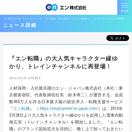
エン株式会社TOP
ニュースリリース
『エン転職』の大人気キャラクター縁ゆかり、トレインチャンネルに再登場！
ニュース詳細
『エン転職』の大人気キャラクター縁ゆ
かり、トレインチャンネルに再登場！
2016/03/28
人材採用・入社後活躍のエン・ジャパン株式会社（本社：東
京都新宿区、代表取締役社長：鈴木孝二）が運営する、会員
数450万人を誇る日本最大級の総合求人・転職支援サービス
『
エン転職
』 （
https://employment.en-japan.com/
）は、2016年
3月28日より大人気キャラクター縁ゆかりを起用した電車内動
画広告（トレインチャンネル）を開始しました。『エン転
職』のブランド認知拡大を目的に、働く上で知っておきたい