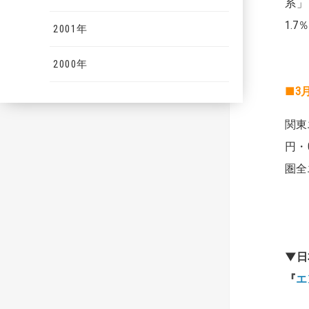
系」
1.
2001年
2000年
■3
関東
円・
圏全
▼日
『
エ