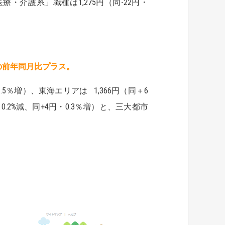
「医療・介護系」職種は1,275円（同-22円・
の前年同月比プラス。
.5％増）、東海エリアは 1,366円（同＋6
・0.2%減、同+4円・0.3％増）と、三大都市