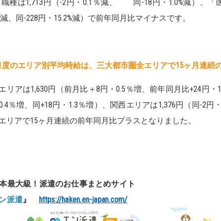
 職種は1,713円（-2円・0.1％減、 同-18円・1.0%減）、
7％減、同-228円・15.2%減）で前年同月比マイナスです。
月度のエリア別平均時給は、三大都市圏全エリアで15ヶ月連続
エリアは1,630円（前月比＋8円・0.5％増、前年同月比+24円・1
0.4％増、同+18円・1.3％増）、関西エリアは1,376円（同-2円
エリアで15ヶ月連続の前年同月比プラスとなりました。
本最大級！
派遣のお仕事まとめサイト
ン派遣
』
https://haken.en-japan.com/