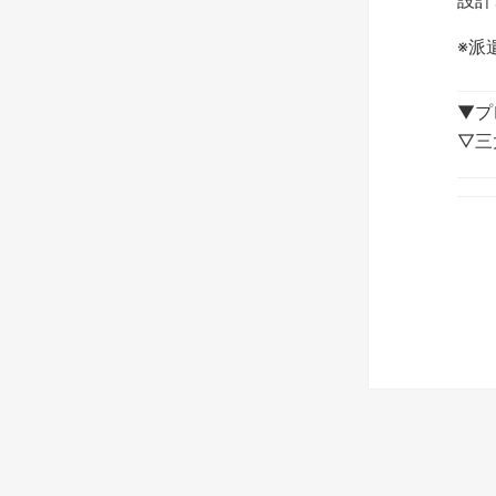
設計
※派
▼プ
▽三