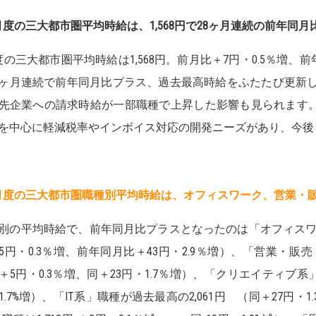
月度の三大都市圏平均時給は、1,568円で28ヶ月連続の前年同
度の三大都市圏平均時給は1,568円。前月比＋7円・0.5％増、前年同
8ヶ月連続で前年同月比プラス、過去最高時給をふたたび更新
先企業への請求時給が一部職種で上昇した影響も見られます。
を中心に軽減税率やインボイス対応の開発ニーズがあり、今後
月度の三大都市圏職種別平均時給は、
オフィスワーク、営業・販
別の平均時給で、前年同月比プラスとなったのは「オフィスワー
5円・0.3％増、前年同月比＋43円・2.9％増）、「営業・販売
＋5円・0.3％増、同＋23円・1.7％増）、「クリエイティブ系」職種
1.7%増）、「IT系」職種が
過去最高の
2,061円 （同＋27円・