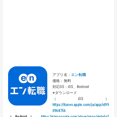
アプリ名：
エン転職
価格：無料
対応OS：iOS、Android
※ダウンロード
（iOS）
https://itunes.apple.com/ja/app/id99
0968756
（Android）
https://play.google.com/store/apps/details?