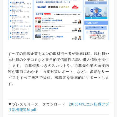
す
べ
ての
掲載企業をエンの取材担当者が徹底取材。現社員や
元社員の
クチコミなど多角的で信頼性の高い求人情報を提供
します。
応募
特典つきのスカウトや、応募先企業の面接内
容が事前にわかる「面接対策レポート」など、 多彩なサー
ビスをすべて無料で提供。求職者を徹底的にサポートしま
す
。
▼プレスリリース ダウンロード
20160419_エン転職アプ
リ新機能追加.pdf