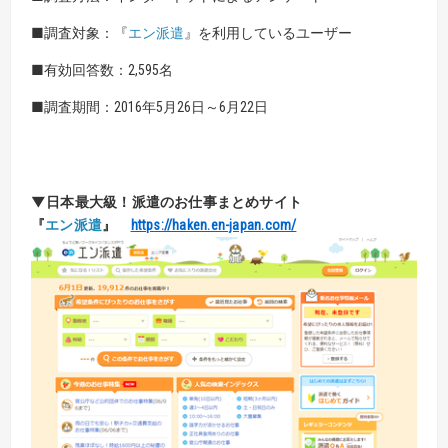
■調査対象：『
エン派遣
』を利用しているユーザー
■有効回答数：2,595名
■調査期間：2016年5月26日～6月22日
▼日本最大級！
派遣のお仕事まとめサイト
『
エン派遣
』
https://haken.en-japan.com/