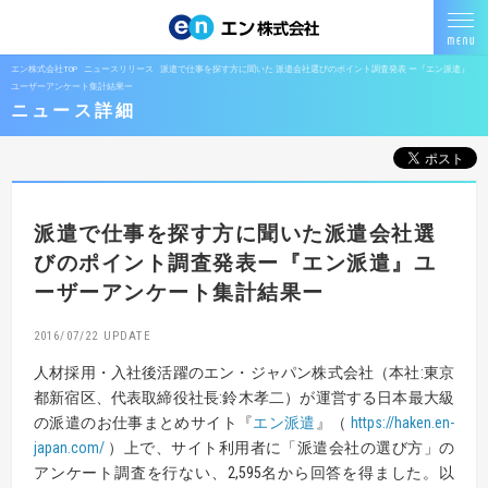
エン株式会社TOP
ニュースリリース
派遣で仕事を探す方に聞いた 派遣会社選びのポイント調査発表 ー『エン派遣』
ユーザーアンケート集計結果ー
ニュース詳細
派遣で仕事を探す方に聞いた
派遣会社選
びのポイント調査発表
ー『エン派遣』ユ
ーザーアンケート集計結果ー
2016/07/22
人材採用・入社後活躍のエン・ジャパン株式会社（本社:東京
都新宿区、代表取締役社長:鈴木孝二）が運営する日本最大級
の派遣のお仕事まとめサイト『
エン派遣
』（
https://haken.en-
japan.com/
）上で、サイト利用者に「派遣会社の選び方」の
アンケート調査を行ない、2,595名から回答を得ました。以