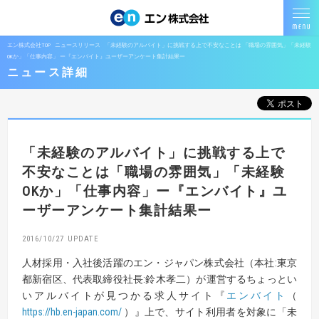
エン株式会社TOP
ニュースリリース
「未経験のアルバイト」に挑戦する上で不安なことは 「職場の雰囲気」「未経験
OKか」「仕事内容」 ー『エンバイト』ユーザーアンケート集計結果ー
ニュース詳細
「未経験のアルバイト」に挑戦する上で
不安なことは
「職場の雰囲気」「未経験
OKか」「仕事内容」
ー『エンバイト』ユ
ーザーアンケート集計結果ー
2016/10/27
人材採用・入社後活躍のエン・ジャパン株式会社（本社:東京
都新宿区、代表取締役社長:鈴木孝二）が運営するちょっとい
いアルバイトが見つかる求人サイト『
エンバイト
（
https://hb.en-japan.com/
）』上で、サイト利用者を対象に「未