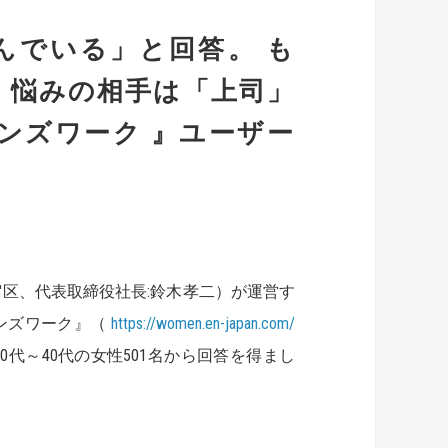
んでいる」と回答。 も
 悩みの相手は「上司」
ンズワーク 』ユーザー
区、代表取締役社長:鈴木孝二）が運営す
ンズワーク』（
https://women.en-japan.com/
代～40代の女性501名から回答を得まし