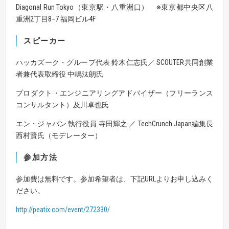
Diagonal Run Tokyo（東京駅・八重洲口） ※東京都中央区八
重洲2丁目8−7 福岡ビル4F
スピーカー
ハッカズーク・グループ代表 鈴木仁志氏／ SCOUTER共同創業
者兼代表取締役 中嶋汰朗氏
プロダクト・エンジニアリングアドバイザー（フリーランス
コンサルタント）及川卓也氏
エン・ジャパン 執行役員 寺田輝之 ／ TechCrunch Japan編集長
西村賢氏（モデレーター）
参加方法
参加費は無料です。参加希望者は、下記URLよりお申し込みく
ださい。
http://peatix.com/event/272330/