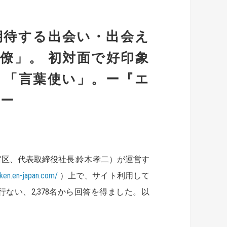
期待する出会い・出会え
僚」。 初対面で好印象
」「言葉使い」。ー『エ
果ー
区、代表取締役社長:鈴木孝二）が運営す
aken.en-japan.com/
）上で、サイト利用して
い、2,378名から回答を得ました。以