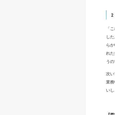
2
「こ
した
らか
れた
うの
次い
業務
いし
【
図