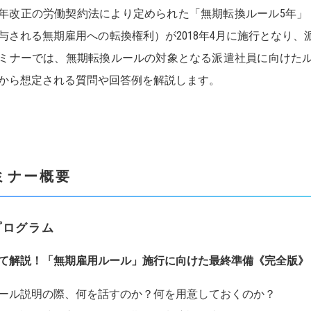
13年改正の労働契約法により定められた「無期転換ルール5年
与される無期雇用への転換権利）が2018年4月に施行となり
ミナーでは、無期転換ルールの対象となる派遣社員に向けた
から想定される質問や回答例を解説します。
ミナー概要
プログラム
て解説
！
「
無期雇用ルール」施行に
向けた
最終
準備
《
完全版
》
ル説明の際、何を話すのか？何を用意しておくのか？