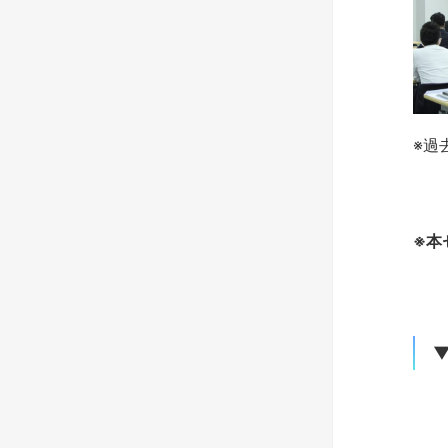
※過
※
本