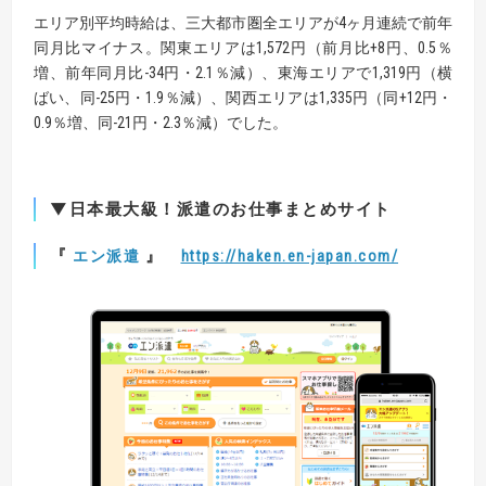
エリア別平均時給は、三大都市圏全エリアが4ヶ月連続で前年
同月比マイナス。関東エリアは1,572円（前月比+8円、0.5％
増、前年同月比-34円・2.1％減）、東海エリアで1,319円（横
ばい、同-25円・1.9％減）、関西エリアは1,335円（同+12円・
0.9％増、同-21円・2.3％減）でした。
▼日本最大級！派遣のお仕事まとめサイト
『
』
エン派遣
https://haken.en-japan.com/