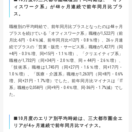
ィスワーク系」が
48
ヶ月連続で前年同月比プラ
ス。
職種別の平均時給で、前年同月比プラスとなったのは48ヶ月
プラスを続けている「オフィスワーク系」職種が1,522円（前
月比-6円・0.4％減、前年同月比+12円・0.8％増）、26ヶ月連
続でプラスの「営業・販売・サービス系」職種が1,427円（同
+4円・0.3％増、同+15円・1.1％増）、「クリエイティブ系」
職種が1,732円（同+34円・2.0％増、同＋44円・2.6％増）、
「技術系」職種は1,745円（同+27円・1.6％増、同+17円・
1.0％増）、「医療・介護系」職種が1,263円（同+8円・0.6%
増、同+21円・1.7%増）でした。前年同月比マイナスは「IT
系」職種が2,058円（同+9円・0.4％増、同-36円・1.7%減）でし
た。
■
10
月度のエリア別平均時給は、三大都市圏全エ
リアが
4
ヶ月連続で前年同月比マイナス。