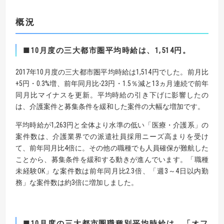
概況
■10
月度の三大都市圏平均時給は、
1,514
円。
2017年10月度の三大都市圏平均時給は1,514円でした。前月比
+5円・0.3%増、前年同月比-23円・1.5％減と13ヵ月連続で前年
同月比マイナスを更新。平均時給の引き下げに影響したの
は、介護案件と募集条件を緩和した案件の大幅な増加です。
平均時給が1,263円と全体より水準の低い「医療・介護系」の
案件数は、介護業界での派遣社員採用ニーズ高まりを受け
て、前年同月比4倍に。その他の職種でも人員確保が難航した
ことから、募集条件を緩和する動きが進んでいます。「職種
未経験OK」な案件数は前年同月比2.3倍、「週3～4日以内勤
務」な案件数は約3倍に増加しました。
■
10
月度の三大都市圏職種別平均時給は、
「オフ