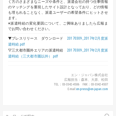
く方のさまざまなニーズや条件と、派遣会社の持つ仕事情報
のマッチングを重視したサイト設計となっており、どの情報
も埋もれることなく、派遣ユーザーの希望条件にヒットさせ
ます。
※派遣時給の変化要因について、ご興味ありましたら広報ま
でお問い合わせください。
▼プレスリリース ダウンロード
20170309_2017年2月度派
遣時給.pdf
▽三大都市圏外エリアの派遣時給
20170309_2017年2月度派
遣時給（三大都市圏以外）.pdf
エン・ジャパン株式会社
広報担当：森本、大原、松田
TEL：03-3342-4506 FAX：03-3342-4507
E-mail:
en-press@en-japan.com