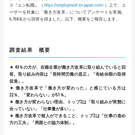
ス『エン転職』（
https://employment.en-japan.com/
）上で、ユ
ーザーを対象に「働き方改革」についてアンケートを実施。
6,768名から回答を得ました。以下、概要をご報告します。
調査結果 概要
★
43
％の方が、在籍企業が働き方改革に取り組んでいると回
答。
取り組み内容は「長時間労働の是正」「有給休暇の取得
促進」。
★
働き方改革で「働き方が変わった」と感じている方は
22
％、「変わらない」が
51
％。
★
働き方が変わらない理由、トップ
2
は「取り組みが実態に
合っていない」「仕事量が多い」。
★
働き方改革で個人ができること、トップ
2
は
「
仕事の進め
方の工夫」「周囲との協力体制」。