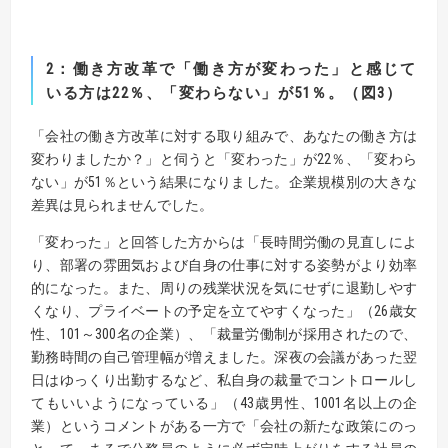
2
：働き方改革で「働き方が変わった」と感じて
いる方は
22
％、「変わらない」が
51
％
。（図
3
）
「会社の働き方改革に対する取り組みで、あなたの働き方は
変わりましたか？」と伺うと「変わった」が22％、「変わら
ない」が51％という結果になりました。企業規模別の大きな
差異は見られませんでした。
「変わった」と回答した方からは「長時間労働の見直しによ
り、部署の雰囲気および自身の仕事に対する姿勢がより効率
的になった。また、周りの残業状況を気にせずに退勤しやす
くなり、プライベートの予定を立てやすくなった」（26歳女
性、101～300名の企業）、「裁量労働制が採用されたので、
勤務時間の自己管理幅が増えました。深夜の会議があった翌
日はゆっくり出勤するなど、私自身の裁量でコントロールし
てもいいようになっている」（43歳男性、1001名以上の企
業）というコメントがある一方で「会社の新たな政策にのっ