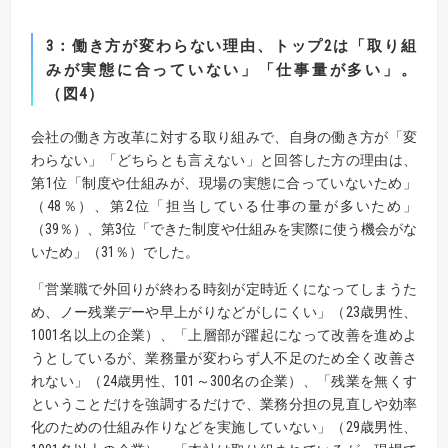
3
：働き方が変わらない理由、トップ
2
は「取り組
みが実態に合っていない」「仕事量が多い」。
（
図
4
）
会社の働き方改革に対する取り組みで、自身の働き方が「変
わらない」「どちらとも言えない」と回答した方の理由は、
第1位「制度や仕組みが、現場の実態に合っていないため」
（48％）、第2位「担当している仕事の量が多いため」
（39％）、第3位「できた制度や仕組みを実際に使う機会がな
いため」（31％）でした。
「営業職で外回りが終わる時刻が定時近くになってしまうた
め、ノー残業デーや早上がりなどがしにくい」（23歳男性、
1001名以上の企業）、「上層部が躍起になって改善を進めよ
うとしているが、業務量が変わらず人不足のため全く改善さ
れない」（24歳男性、101～300名の企業）、「残業を無くす
ということだけを強調するだけで、業務分担の見直しや効率
化のための仕組み作りなどを実施していない」（29歳男性、