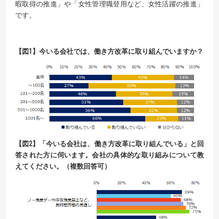
暇取得の推進」や「女性管理職登用など、女性活躍の推進」
です。
【
図
1
】
今いる会社では、働き方改革に取り組んでいますか？
【
図
2
】
「
今いる
会社
は、
働き方
改革に取り組んでいる」と回
答された方に伺います
。
会社の具体的な取り組みに
ついて教
えてください。（
複数回答可）