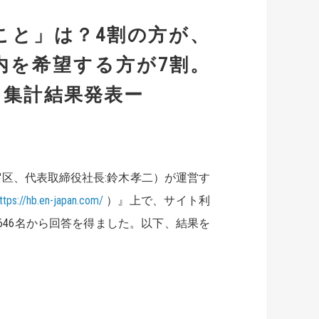
こと」は？4割の方が、
内を希望する方が7割。
ト集計結果発表ー
区、代表取締役社長:鈴木孝二）が運営す
ttps://hb.en-japan.com
/
）』上で、サイト利
646名から回答を得ました。以下、結果を