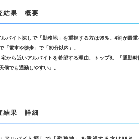
査結果 概要
アルバイト探しで「勤務地」を重視する方は
99
％。
4
割が最重
で「電車や徒歩」で「
30
分以内」。
自宅から近いアルバイトを希望する理由、トップ
3
。
「通勤時
天候でも通勤しやすい」。
査結果 詳細
：アルバイト探しで「勤務地」を重視する方は
99
％