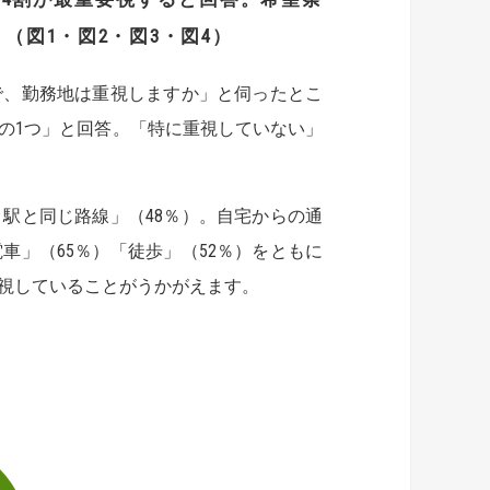
。（
図
1
・図
2
・図
3
・図
4
）
で、勤務地は重視しますか」と伺ったとこ
件の1つ」と回答。「特に重視していない」
駅と同じ路線」（48％）。自宅からの通
電車」（65％）「徒歩」（52％）をともに
視していることがうかがえます。