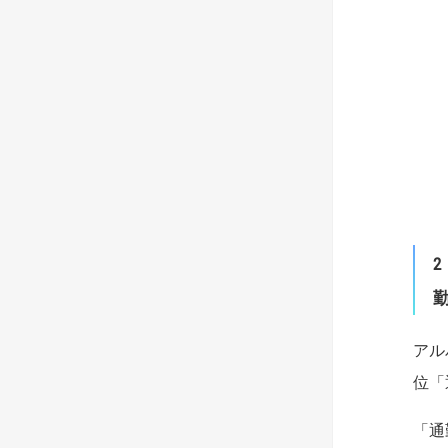
2
アル
位「
「通