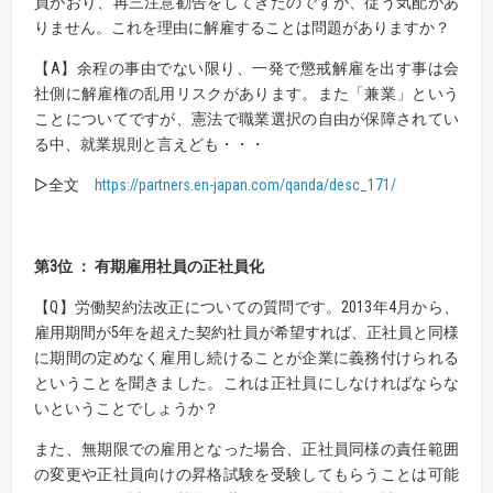
員がおり、再三注意勧告をしてきたのですが、従う気配があ
りません。これを理由に解雇することは問題がありますか？
【A】余程の事由でない限り、一発で懲戒解雇を出す事は会
社側に解雇権の乱用リスクがあります。また「兼業」という
ことについてですが、憲法で職業選択の自由が保障されてい
る中、就業規則と言えども・・・
▷全文
https://partners.en-japan.com/qanda/desc_171/
第3位 ： 有期雇用社員の正社員化
【Q】労働契約法改正についての質問です。2013年4月から、
雇用期間が5年を超えた契約社員が希望すれば、正社員と同様
に期間の定めなく雇用し続けることが企業に義務付けられる
ということを聞きました。これは正社員にしなければならな
いということでしょうか？
また、無期限での雇用となった場合、正社員同様の責任範囲
の変更や正社員向けの昇格試験を受験してもらうことは可能