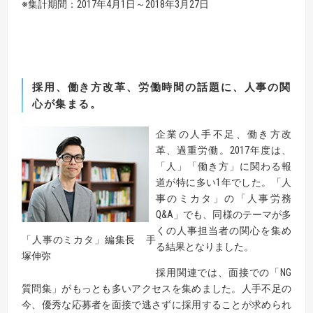
※集計期間：2017年4月1日～2018年3月27日
採用、働き方改革、労働時間の話題に、人事の関
心
が集まる。
企業の人手不足、働き方改
革、過重労働。2017年度は、
「人」「働き方」に関わる報
道が特に多い1年でした。「人
事のミカタ」の「人事労務
Q&A」でも、同様のテーマが多
くの人事担当者の関心を集め
「人事のミカタ」編集長 手
る結果となりました。
塚伸弥
採用関連では、面接での「NG
質問集」がもっとも多いアクセスを集めました。人手不足の
今、優秀な応募者を面接で逃さずに採用することが求められ