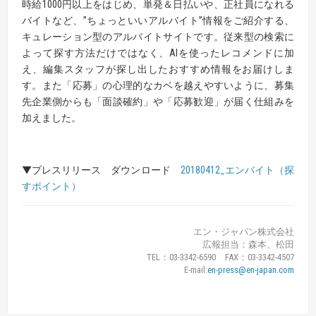
時給1000円以上をはじめ、単発＆日払いや、正社員になれる
バイトなど、”ちょっといいアルバイト”情報をご紹介する、
キュレーション型のアルバイトサイトです。従来型の検索に
よって探す方法だけではなく、AIを使ったレコメンドに加
え、編集スタッフが探し出したおすすめ情報をお届けしま
す。また「応募」の心理的なカベを越えやすいように、募集
先企業側からも「面談確約」や「応募歓迎」が届く仕組みを
加えました。
▼プレスリリース ダウンロード
20180412_エンバイト（探
すポイント）
エン・ジャパン株式会社
広報担当：森本、松田
TEL：03-3342-6590 FAX：03-3342-4507
E-mail:
en-press@en-japan.com