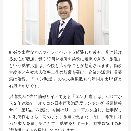
結婚や出産などのライフイベントを経験した後も、働き続け
る女性が増加。働く時間や場所を柔軟に選択できる「派遣」
という就業形態は、今後も広がることが想定されます。働き
方改革と有効求人倍率上昇の影響を受け、企業の派遣社員募
集は活況。『 エン派遣 』の求人掲載数も前年同月比1.6倍と
右肩上がりです。
派遣求人の専門情報サイトである『 エン派遣 』は、2016年か
ら２年連続で「オリコン日本顧客満足度ランキング 派遣情報
サイト第1位」を獲得。今回のリニューアルを通じ、仕事探し
の利便性をさらに高めます。派遣で働きたい方に、希望に叶
った求人を届けることで、就業をサポート。就業数No.1の派
遣情報サイトを目指してまいります。