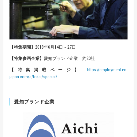
【
特集期間
】
2018年6月14日～27日
【
特集参画企業
】
愛知ブランド企業 約20社
【
特集掲載ページ
】
https://employment.en-
japan.com/a/tokai/special
/
愛知ブランド企業