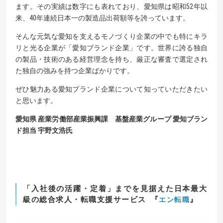
ます。その実績は数字にも表れており、愛知県は昭和52年以
来、40年連続日本一の製造品出荷額等を誇っています。
そんな元気な愛知を支えるモノづくり企業の中でも特にキラ
リと光る企業が「愛知ブランド企業」です。世界に誇る独自
の製品・技術のある経営理念を持ち、厳正な審査で選定され
た独自の強みを持つ企業ばかりです。
ぜひ魅力ある愛知ブランド企業について知っていただきたい
と思います。
愛知県 産業
労働部産業
振興課 基盤
産業
グループ 愛知
ブラン
ド
担当 宇野文浩氏
「入社後の活躍・定着」までを見据えた
日本最大
級の総合求人・転職支援サービス
『
』
エン転職