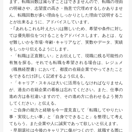
ます。転職回数は減らすことはできませんので、転職の理由
の明確さや、志望度の高さ・熱意で穴埋めするしかありませ
ん。転職回数が多い理由をしっかりとした理由で説明するこ
とが出来るように、アドバイスしています。
・｢あれもこれも叶えたい｣は難しいため、希望や条件に対し
ては優先順位をつけることをアドバイスします。あとは、な
ぜ難しいかを市場･年齢･キャリアなど、実数やデータ、実績
をしっかり伝えるようにします。
・「転職は正直難しい」とお伝えして、現職に残る可能性の
有無を探る。それでも転職を希望される場合は、レジュメ
（職務経歴書）において、都度の在籍企業でやってきたこと
をできるだけ詳しく記述するよう伝える。
・「キャリア・スキルは大いに活用をしなければなりません
が、過去の在籍企業の看板は忘れてください。また、仕事の
進め方は各社違いますので、その進め方に合わせるよう努力
してください」と伝える。
・ご自身の能力と経験を今一度見直して「転職してやりたい
事・実現したい事」と「自身でできること」を整理して考え
てもらう。また企業や人に誠実であって欲しいと伝えます。
・早期退社は今後のキャリアに傷がつくので、就職する際に