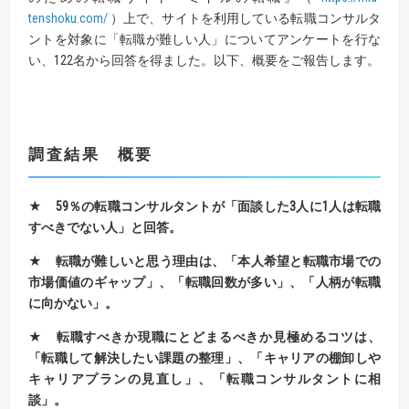
tenshoku.com
/
）上で、サイトを利用している転職コンサルタ
ントを対象に「転職が難しい人」についてアンケートを行な
い、122名から回答を得ました。以下、概要をご報告します。
調査結果 概要
★
59
％の転職コンサルタントが「面談した
3
人に
1
人は
転職
すべきでない人」
と回答。
★
転職が難しいと思う
理由は、「
本人希望と転職市場での
市場価値のギャップ
」、
「
転職回数が多い
」、「
人柄が転職
に向かない」。
★
転職すべきか現職にとどまるべきか見極めるコツは
、
「
転職して解決したい課題の整理
」、「
キャリアの棚卸しや
キャリアプランの見直し
」、「転職コンサルタントに相
談」。