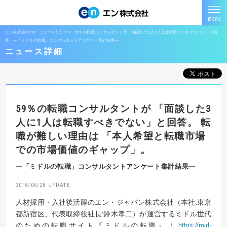
エン株式会社TOP
ニュースリリース
59％の転職コンサルタントが 「面談した3人に1人は転職すべきでない人」と回
答。―「ミドルの転職」コンサルタントアンケート集計結果―
ニュース詳細
59％の転職コンサルタントが
「面談した3
人に1人は転職すべきでない」と回答。
転
職が難しい理由は
「本人希望と転職市場
での市場価値のギャップ」。
―「ミドルの転職」コンサルタントアンケート集計結果―
2018/06/28
人材採用・入社後活躍のエン・ジャパン株式会社（本社:東京
都新宿区、代表取締役社長:鈴木孝二）が運営するミドル世代
のための転職サイト『ミドルの転職』（
https://mid-