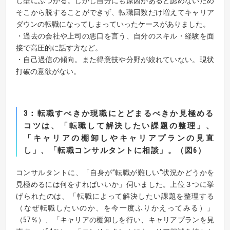
じ壁にぶつかる。しかし自分にも原因があると認めないため
そこから脱することができず、転職回数だけ増えてキャリア
ダウンの転職になってしまっていったケースがありました。
・過去の会社や上司の悪口を言う、自分のスキル・経験を面
接で高圧的に話す方など。
・自己過信の傾向。また得意技や分野が絞れていない。現状
打破の意欲がない。
3
：転職すべきか現職にとどまるべきか見極める
コツは、「転職して解決したい課題の整理」
、
「
キャリアの棚卸しやキャリアプランの見直
し」、「転職コンサルタントに相談」
。
（
図
6
）
コンサルタントに、「自身が”転職が難しい”状況かどうかを
見極めるには何をすればいいか」伺いました。上位３つに挙
げられたのは、「転職によって解決したい課題を整理する
（なぜ転職したいのか、を今一度ふりかえってみる）」
（57％）、「キャリアの棚卸しを行い、キャリアプランを見