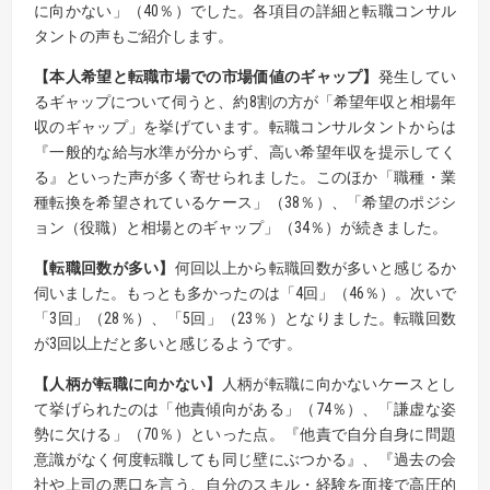
に向かない」（40％）でした。各項目の詳細と転職コンサル
タントの声もご紹介します。
【
本人
希望と転職市場での市場価値のギャップ
】
発生してい
るギャップについて伺うと、約8割の方が「希望年収と相場年
収のギャップ」を挙げています。転職コンサルタントからは
『一般的な給与水準が分からず、高い希望年収を提示してく
る』といった声が多く寄せられました。このほか「職種・業
種転換を希望されているケース」（38％）、「希望のポジシ
ョン（役職）と相場とのギャップ」（34％）が続きました。
【
転職回数が多い
】
何回以上から転職回数が多いと感じるか
伺いました。もっとも多かったのは「4回」（46％）。次いで
「3回」（28％）、「5回」（23％）となりました。転職回数
が3回以上だと多いと感じるようです。
【
人柄が転職に向かない
】
人柄が転職に向かないケースとし
て挙げられたのは「他責傾向がある」（74％）、「謙虚な姿
勢に欠ける」（70％）といった点。『他責で自分自身に問題
意識がなく何度転職しても同じ壁にぶつかる』、『過去の会
社や上司の悪口を言う、自分のスキル・経験を面接で高圧的