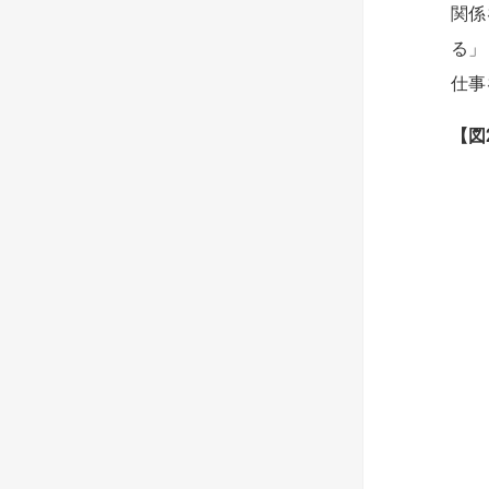
関係
る」
仕事
【
図