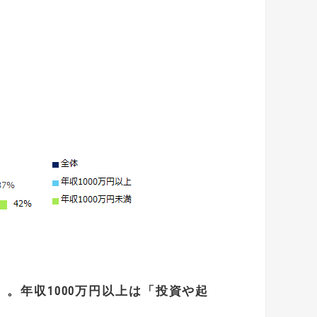
」。
年収
1000
万円以上は「投資や起