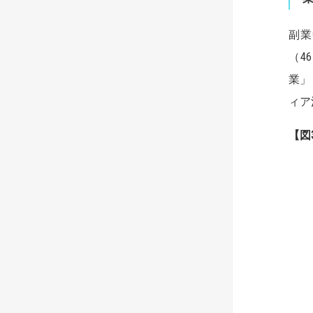
副業
（4
業」
ィア
【
図