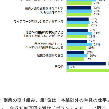
：副業の取り組み、第
1
位は「本業以外の単発の仕事
業」、年収
1000
万円未満は「ボランティア」。（図
3
）