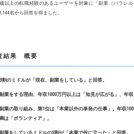
5歳以上の転職経験のあるユーザーを対象に「副業（パラレ
1,144名から回答を得ました。
査結果 概要
3
割のミドルが「現在、副業をしている」と回答。
副業をする理由、年収
1000
万円以上は「知見が広がる」、
年収
副業の取り組み、第
1
位は「本業以外の単発の仕事」。
年収
100
満は「ボランティア」。
副業をしているミドルの
5
割が「本業で役に立った」と回答。