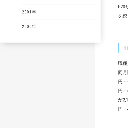
G2
2001年
を絞
2000年
1
職種
同月
円・
円・
が2
円・