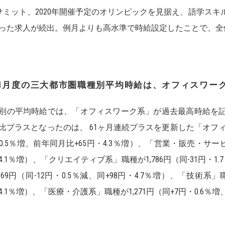
0サミット、2020年開催予定のオリンピックを見据え、語学ス
った求人が続出。例月よりも高水準で時給設定したことで、全
1
月度の三大都市圏職種別平均時給は、オフィスワー
別の平均時給では、「オフィスワーク系」が過去最高時給を
比プラスとなったのは、 61ヶ月連続プラスを更新した「オフィス
0.5％増、前年同月比+65円・4.3％増）、「営業・販売・サービ
4.1％増）、「クリエイティブ系」職種が1,786円（同-31円・1.
,169円（同-12円・0.5％減、同+98円・4.7％増）、「技術系」職
4.1％増）、「医療・介護系」職種が1,271円（同+7円・0.6％増