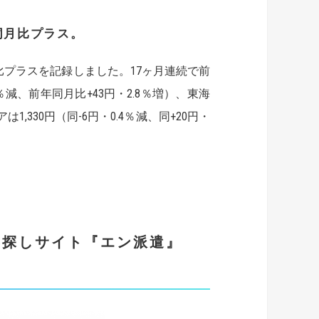
同月比プラス。
プラスを記録しました。17ヶ月連続で前
％減、前年同月比+43円・2.8％増）、東海
は1,330円（同-6円・0.4％減、同+20円・
事探しサイト
『エン派遣』