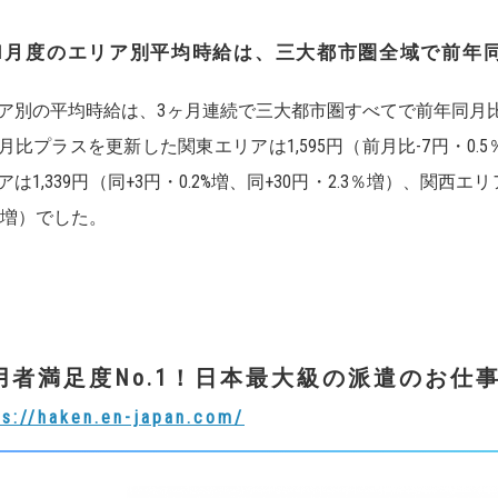
1
月度のエリア別平均時給は、三大都市圏全域で前年
ア別の平均時給は、3ヶ月連続で三大都市圏すべてで前年同月比
月比プラスを更新した関東エリアは1,595円（前月比-7円・0.5
アは1,339円（同+3円・0.2%増、同+30円・2.3％増）、関西エリア
6％増）でした。
用者満足度
No.1
！日本最大級の派遣のお仕
ps://haken.en-japan.com/