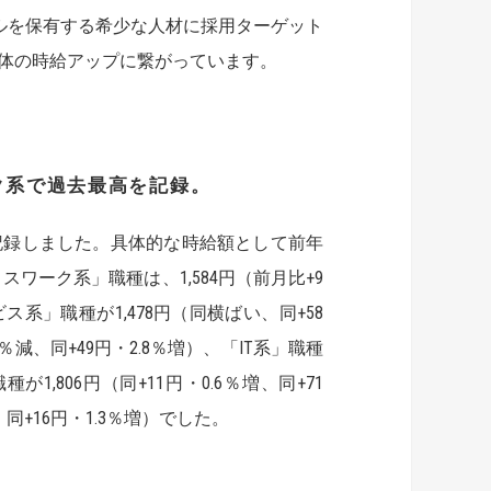
キルを保有する希少な人材に採用ターゲット
体の時給アップに繋がっています。
ク系で過去最高を記録
。
記録しました。具体的な時給額として前年
ワーク系」職種は、1,584円（前月比+9
ス系」職種が1,478円（同横ばい、同+58
7％減、同+49円・2.8％増）、「IT系」職種
種が1,806円（同+11円・0.6％増、同+71
、同+16円・1.3％増）でした。