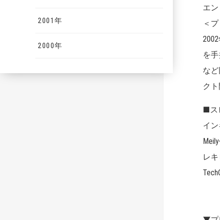
エン
2001年
＜プ
20
2000年
を手
など
クト
■ス
イン
Me
レキ
Tec
▼プ