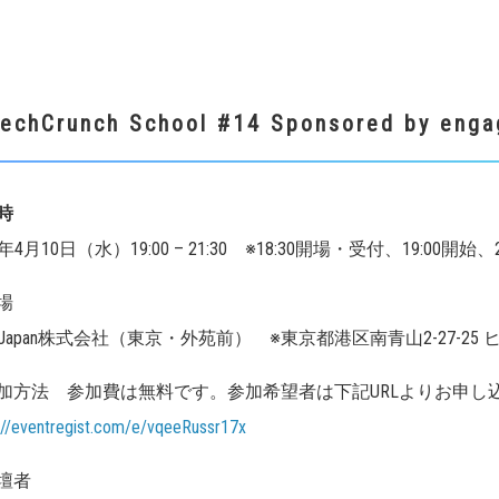
echCrunch School #14
Sponsored
by eng
日時
9年4月10日（水）19:00 – 21:30 ※18:30開場・受付、19:00開始、2
場
th Japan株式会社（東京・外苑前） ※東京都港区南青山2-27-2
加方法 参加費は無料です。参加希望者は下記URLよりお申し
://eventregist.com/e/vqeeRussr17x
壇者