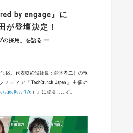
ored by engage』に
田が登壇決定！
プの採用」を語る ー
新宿区、代表取締役社長：鈴木孝二）の執
ア「TechCrunch Japan」主催の
m/e/vqeeRussr17x
）』に登壇します。