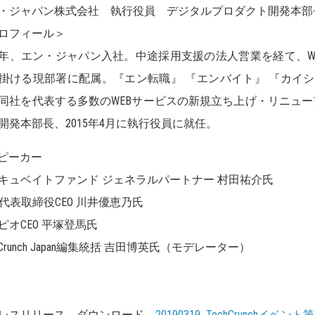
・ジャパン株式会社 執行役員 デジタルプロダクト開発本部
ロフィール＞
02年、エン・ジャパン入社。中途採用支援の法人営業を経て、
掛ける現部署に配属。『エン転職』 『エンバイト』 『カイシャの評判』
同社を代表する多数のWEBサービスの新規立ち上げ・リニューア
開発本部長、2015年4月に執行役員に就任。
ピーカー
キュベイトファンド ジェネラルパートナー 村田祐介氏
ily代表取締役CEO 川井優恵乃氏
ピオCEO 平塚登馬氏
hCrunch Japan編集統括 吉田博英氏（モデレーター）
レスリリース ダウンロード
20190319_TechCrunchイベント