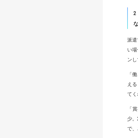
2
派遣
い場
ンし
「働
える
てく
「賞
少。
で、