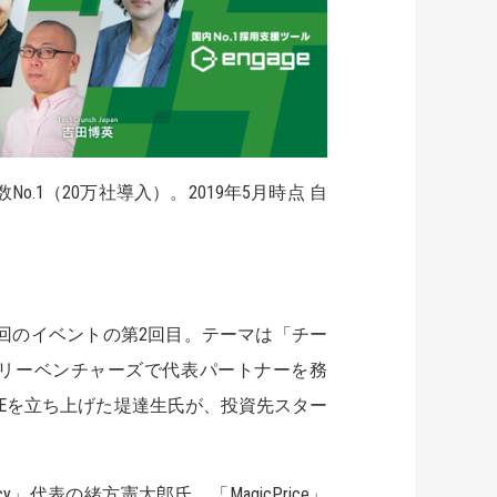
.1（20万社導⼊）。2019年5月時点 自
回のイベントの第2回目。テーマは「チー
リーベンチャーズで代表パートナーを務
IVEを立ち上げた堤達生氏が、投資先スター
代表の緒方憲太郎氏、「MagicPrice」