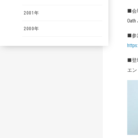
■会
2001年
Oa
2000年
■参
https
■登
エン