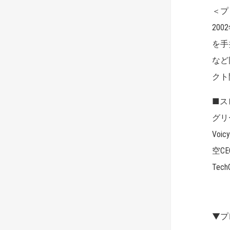
＜プ
20
を手
など
クト
■ス
グリ
Vo
空C
Tec
▼プ