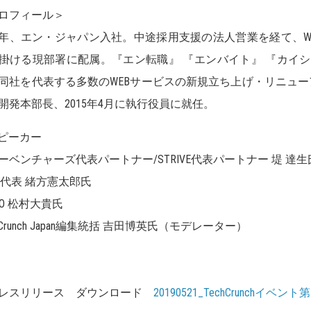
ロフィール＞
02年、エン・ジャパン入社。中途採用支援の法人営業を経て、
掛ける現部署に配属。『エン転職』 『エンバイト』 『カイシャの評判』
同社を代表する多数のWEBサービスの新規立ち上げ・リニューア
開発本部長、2015年4月に執行役員に就任。
ピーカー
ーベンチャーズ代表パートナー/STRIVE代表パートナー 堤 達生
icy代表 緒方憲太郎氏
EO 松村大貴氏
hCrunch Japan編集統括 吉田博英氏（モデレーター）
レスリリース ダウンロード
20190521_TechCrunchイベント