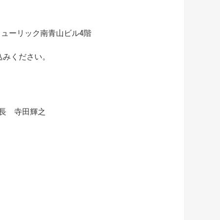
5 ヒューリック南青山ビル4階
込みください。
長 寺田輝之