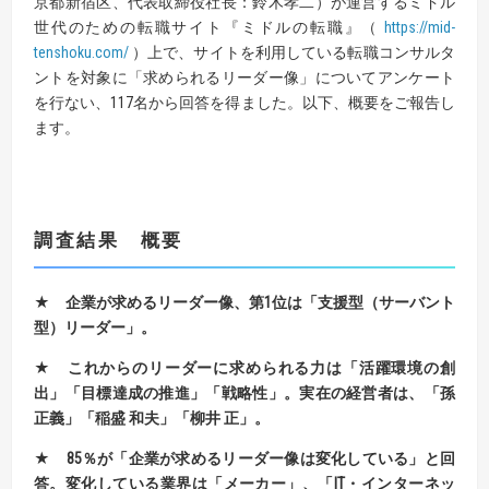
京都新宿区、代表取締役社長：鈴木孝二）が運営するミドル
世代のための転職サイト『ミドルの転職』（
https://mid-
tenshoku.com/
）上で、サイトを利用している転職コンサルタ
ントを対象に「求められるリーダー像」についてアンケート
を行ない、117名から回答を得ました。以下、概要をご報告し
ます。
調査結果 概要
★
企業が求めるリーダー像、第
1
位は「支援型（サーバント
型）リーダー」。
★
これからのリーダーに求められる力は「活躍環境の創
出」「目標達成の推進」「戦略性」。実在の経営者は、「孫
正義」「稲盛 和夫」「柳井 正」。
★
85
％が「企業が求めるリーダー像は変化している」と回
答。
変化している業界は「メーカー」、「
IT
・インターネッ