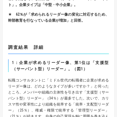
ト」。企業タイプは「中堅・中小企業」。
★
62％が
「求められるリーダー像の変化に対応するため、
幹部教育を行なっている企業が増加」と回答。
調
査結果 詳細
1
：企業が求めるリーダー像、第1位は「支援型
（サーバント型）リーダー」。（図1）
転職コンサルタントに「ミドル世代の転職者に企業が求める
リーダー像は、どのようなタイプが多いですか？」と伺った
ところ、メンバーや組織の主体性を引き出す「支援型（サー
バント型）リーダー」（34％）が最多でした。次いで、カリ
スマ性や変革性により組織を統率する「統率・支配型リーダ
ー」（25％）、権威・権限で統率する「管理型リーダー」
（21％）が続きます。自身の自己実現を軸に周囲を巻き込ん