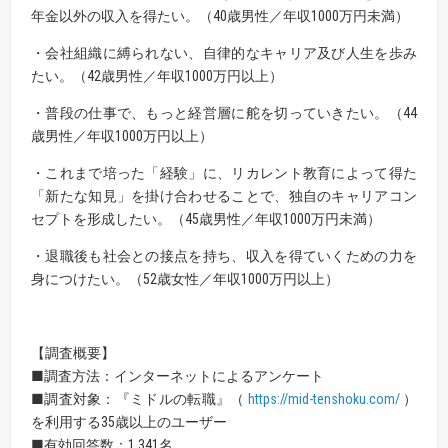
年金以外の収入を得たい。（40歳男性／年収1000万円未満）
・会社組織に縛られない、自律的なキャリア及び人生を歩み
たい。（42歳男性／年収1000万円以上）
・普段の仕事で、もっと経営層に舵を切っていきたい。（44
歳男性／年収1000万円以上）
・これまで培った「経験」に、リカレント教育によって得た
「新たな知見」を掛け合わせることで、独自のキャリアコン
セプトを形成したい。（45歳男性／年収1000万円未満）
・退職後も社会との接点を持ち、収入を得ていくための力を
身につけたい。（52歳女性／年収1000万円以上）
【調査概要】
■調査方法：インターネットによるアンケート
■調査対象：『ミドルの転職』（
https://mid-tenshoku.com/
）
を利用する35歳以上のユーザー
■有効回答数：1,341名