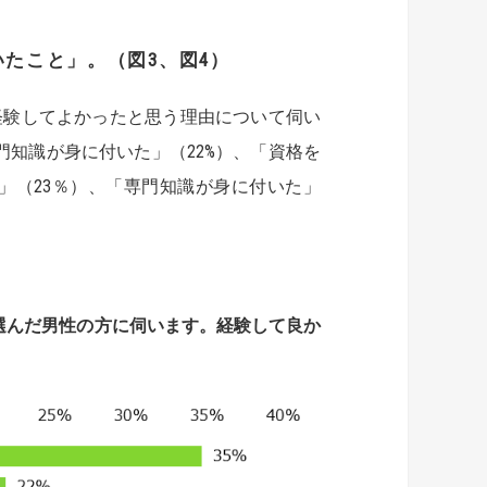
いたこと
」
。（図
3
、
図
4
）
経験してよかったと思う理由について伺い
門知識が身に付いた」（22%）、「資格を
」（23％）、「専門知識が身に付いた」
選んだ男性の方に伺います。
経験
して良か