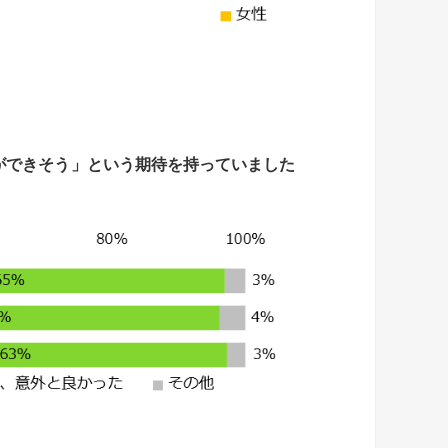
ができそう」という期待
を持って
いました