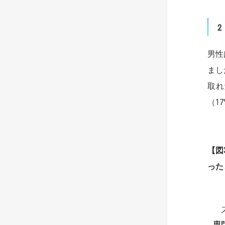
2
男性
まし
取れ
（1
【
図
った