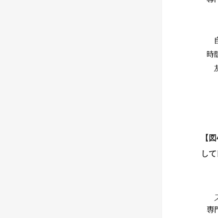
【
図
して