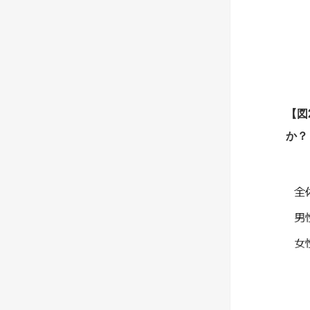
【
図
か？