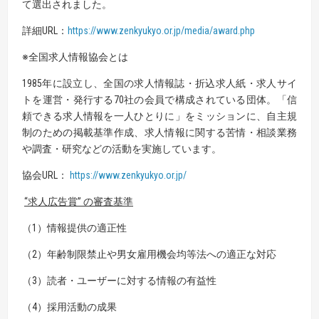
て選出されました。
詳細URL：
https://www.zenkyukyo.or.jp/media/award.php
※全国求人情報協会とは
1985年に設立し、全国の求人情報誌・折込求人紙・求人サイ
トを運営・発行する70社の会員で構成されている団体。「信
頼できる求人情報を一人ひとりに」をミッションに、自主規
制のための掲載基準作成、求人情報に関する苦情・相談業務
や調査・研究などの活動を実施しています。
協会URL：
https://www.zenkyukyo.or.jp
/
“求人広告賞
” の
審査
基準
（1）情報提供の適正性
（2）年齢制限禁止や男女雇用機会均等法への適正な対応
（3）読者・ユーザーに対する情報の有益性
（4）採用活動の成果