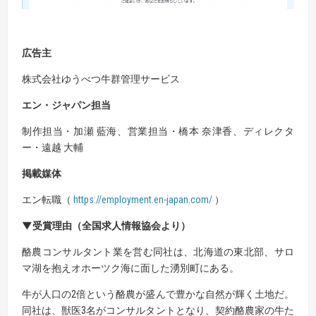
広告主
株式会社ゆうべつ牛群管理サービス
エン・ジャパン担当
制作担当・加瀬 藍海、営業担当・橋本 奈津香、ディレクタ
ー・遠越 大輔
掲載媒体
エン転職（
https://employment.en-japan.com/
）
▼受賞理由（全国求人情報協会より）
酪農コンサルタント業を営む同社は、北海道の東北部、サロ
マ湖を抱えオホーツク海に面した湧別町にある。
牛が人口の2倍という酪農が盛んで豊かな自然が輝く土地だ。
同社は、獣医3名がコンサルタントとなり、契約酪農家の牛た