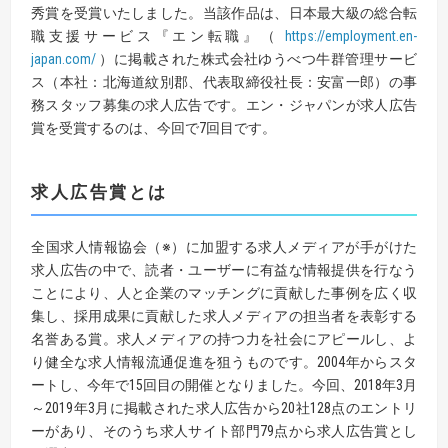
秀賞を受賞いたしました。当該作品は、日本最大級の総合転
職支援サービス『エン転職』（
https://employment.en-
japan.com/
）に掲載された株式会社ゆうべつ牛群管理サービ
ス（本社：北海道紋別郡、代表取締役社長：安富一郎）の事
務スタッフ募集の求人広告です。エン・ジャパンが求人広告
賞を受賞するのは、今回で7回目です。
求人広告賞とは
全国求人情報協会（※）に加盟する求人メディアが手がけた
求人広告の中で、読者・ユーザーに有益な情報提供を行なう
ことにより、人と企業のマッチングに貢献した事例を広く収
集し、採用成果に貢献した求人メディアの担当者を表彰する
名誉ある賞。求人メディアの持つ力を社会にアピールし、よ
り健全な求人情報流通促進を狙うものです。2004年からスタ
ートし、今年で15回目の開催となりました。今回、2018年3月
～2019年3月に掲載された求人広告から20社128点のエントリ
ーがあり、そのうち求人サイト部門79点から求人広告賞とし