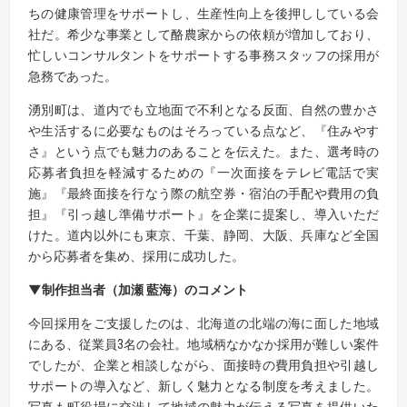
ちの健康管理をサポートし、生産性向上を後押ししている会
社だ。希少な事業として酪農家からの依頼が増加しており、
忙しいコンサルタントをサポートする事務スタッフの採用が
急務であった。
湧別町は、道内でも立地面で不利となる反面、自然の豊かさ
や生活するに必要なものはそろっている点など、『住みやす
さ』という点でも魅力のあることを伝えた。また、選考時の
応募者負担を軽減するための『一次面接をテレビ電話で実
施』『最終面接を行なう際の航空券・宿泊の手配や費用の負
担』『引っ越し準備サポート』を企業に提案し、導入いただ
けた。道内以外にも東京、千葉、静岡、大阪、兵庫など全国
から応募者を集め、採用に成功した。
▼制作担当者
（加瀬 藍海）のコメント
今回採用をご支援したのは、北海道の北端の海に面した地域
にある、従業員3名の会社。地域柄なかなか採用が難しい案件
でしたが、企業と相談しながら、面接時の費用負担や引越し
サポートの導入など、新しく魅力となる制度を考えました。
写真も町役場に交渉して地域の魅力が伝える写真を提供いた