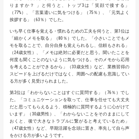
りますか？ 」と伺うと、トップ3は「笑顔で接する」
（77%）、「言葉遣いに気をつける」（75％）、「元気よく
挨拶する」（63％）でした。
いち早く仕事を覚える・慣れるための工夫を伺うと、第1位は
「細かくメモを取る」（80％）でした。「小さいことでもメ
モを取ることで、自分自身も覚えられるし、信頼もされる」
（24歳女性）、「メモは絶対に必要だと思う。聞いたことを
何度も聞くことのないように気をつける。そのメモから応用
を考えることができるから」（33歳女性）など、業務習得の
スピードを上げるだけではなく、周囲への配慮も意識してい
る方が多く見受けられました。
第2位は「わからないことはすぐに質問する」（76％）でし
た。「コミュニケーションを取って、仕事を任せても大丈夫
だと思ってもらえるよう、積極的に質問するように心がけて
います」（30歳男性）、「わからないことをそのままにして
おくと、後で大きなトラブルに繋がると考えているため」
（47歳女性）など、早期活躍を念頭に置き、率先して自ら声
をかける方が多いようです。