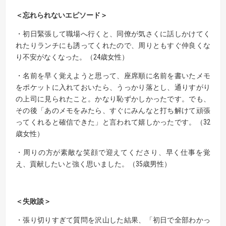
＜忘れられないエピソード＞
・初日緊張して職場へ行くと、同僚が気さくに話しかけてく
れたりランチにも誘ってくれたので、周りともすぐ仲良くな
り不安がなくなった。（24歳女性）
・名前を早く覚えようと思って、座席順に名前を書いたメモ
をポケットに入れておいたら、うっかり落とし、通りすがり
の上司に見られたこと。かなり恥ずかしかったです。でも、
その後「あのメモをみたら、すぐにみんなと打ち解けて頑張
ってくれると確信できた」と言われて嬉しかったです。（32
歳女性）
・周りの方が素敵な笑顔で迎えてくださり、早く仕事を覚
え、貢献したいと強く思いました。（35歳男性）
＜失敗談＞
・張り切りすぎて質問を沢山した結果、「初日で全部わかっ