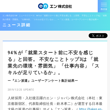
エン株式会社TOP
ニュースリリース
94％が「就業スタート前に不安を感じる」と回答。 不安なことトップ3は 「就業
先の環境・雰囲気」「仕事内容」「スキルが足りているか」。ー『エン派遣』ユーザーアンケート集計結果ー
ニュース詳細
94％が「就業スタート前に不安を感じ
る」と回答。
不安なことトップ3は 「就
業先の環境・雰囲気」
「仕事内容」「ス
キルが足りているか」。
ー『エン派遣』ユーザーアンケート集計結果ー
2019/12/25
人材採用・入社後活躍のエン・ジャパン株式会社（本社：東
京都新宿区、代表取締役社長：鈴木孝二）が運営する日本最
大級の派遣の仕事探しサイト『エン派遣』（
https://haken.en-