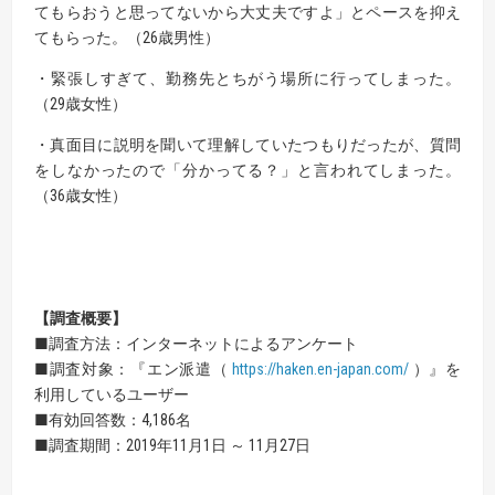
てもらおうと思ってないから大丈夫ですよ」とペースを抑え
てもらった。（26歳男性）
・緊張しすぎて、勤務先とちがう場所に行ってしまった。
（29歳女性）
・真面目に説明を聞いて理解していたつもりだったが、質問
をしなかったので「分かってる？」と言われてしまった。
（36歳女性）
【調査概要】
■調査方法：インターネットによるアンケート
■調査対象：『エン派遣（
https://haken.en-japan.com/
）』を
利用しているユーザー
■有効回答数：4,186名
■調査期間：2019年11月1日 ～ 11月27日