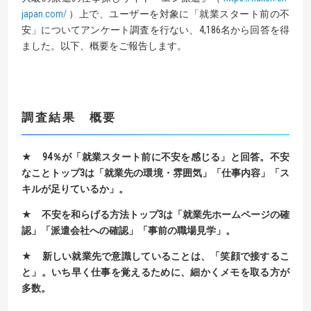
japan.com/
）上で、ユーザーを対象に「就業スタート前の不
安」についてアンケート調査を行ない、4,186名から回答を得
ました。以下、概要をご報告します。
調査結果 概要
★ 94
％が「就業スタート前に不安を感じる」と回答。不安
なことトップ
3
は
「就業先の環境・雰囲気」「仕事内容」「ス
キルが足りているか」。
★
不安を和らげる方法トップ
3
は「就業先ホームページの確
認」
「派遣会社への確認」「事前の職場見学」。
★
新しい就業先で意識していることは、「笑顔で接するこ
と」。
いち早く仕事を覚えるために、細かくメモを取る方が
多数。